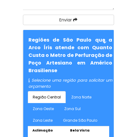
Enviar
Regiões de São Paulo que a
Arco Íris atende com Quanto
Custa o Metro de Perfuração de
Poço Artesiano em Américo
Brasiliense
Selecione uma região para solicitar um
orçamento
Região Central
Zona Norte
Zona Oeste
Zona Sul
Zona Leste
Grande São Paulo
Aclimação
Bela Vista