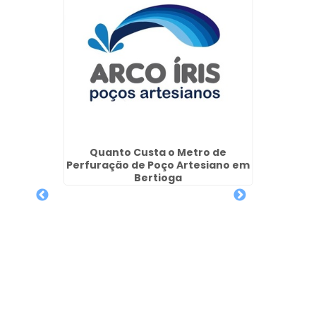
Empres
Semi
in
Quanto Custa o Metro de
Perfuração de Poço Artesiano em
Bertioga