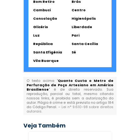
Bom Retiro
Brás
Cambuci
Centro
Consolação
Higienópolis
Glicério
Liberdade
Luz
Pari
República
Santa Cecília
Santa Efigênia
Sé
Vila Buarque
O texto acima "
Quanto Custa o Metro de
Perfuração de Poço Artesiano em Américo
Brasiliense
" é de direito reservado. Sua
reprodução, parcial ou total, mesmo citando
nossos links, é proibida sem a autorização do
autor. Plágio é crime e está previsto no artigo 184
do Código Penal. –
Lei n° 9.610-98 sobre direitos
autorais
.
Veja Também