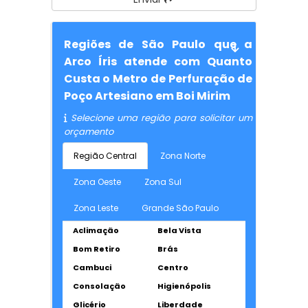
Regiões de São Paulo que a
Arco Íris atende com Quanto
Custa o Metro de Perfuração de
Poço Artesiano em Boi Mirim
Selecione uma região para solicitar um
orçamento
Região Central
Zona Norte
Zona Oeste
Zona Sul
Zona Leste
Grande São Paulo
Aclimação
Bela Vista
Bom Retiro
Brás
Cambuci
Centro
Consolação
Higienópolis
Glicério
Liberdade