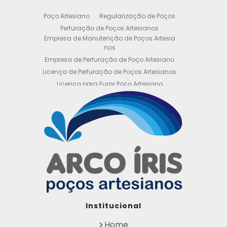
Poço Artesiano
Regularização de Poços
Perfuração de Poços Artesianos
Empresa de Manutenção de Poços Artesia
nos
Empresa de Perfuração de Poço Artesiano
Licença de Perfuração de Poços Artesianos
Licença para Furar Poço Artesiano
Licença para Perfuração de Poço Artesiano
Licença para Poço Semi Artesiano
Manutenção de Poço Semi Artesiano
Manutenção Preventiva de Poços Artesiano
s
Obtenha sua Licença de Perfuração de Poç
o Artesiano
Orçamento de Poço Semi Artesiano
Orçamento para Perfuração de Poço Artesi
ano
Outorga DAEE para Poço Artesiano
Institucional
Outorga de Direito de uso de Recursos Hídri
cos
Home