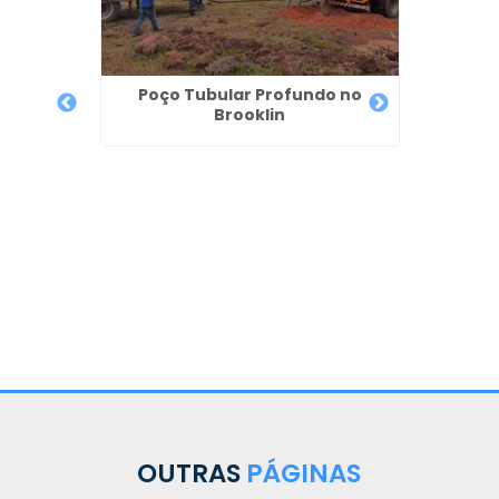
Empre
Ar
Poço Tubular Profundo no
Brooklin
emi
 - SP
OUTRAS
PÁGINAS