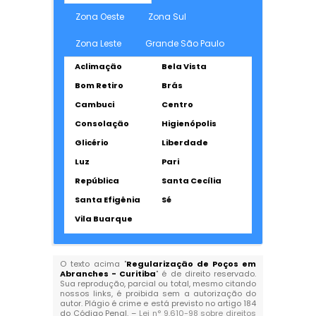
Zona Oeste
Zona Sul
Zona Leste
Grande São Paulo
Aclimação
Bela Vista
Bom Retiro
Brás
Cambuci
Centro
Consolação
Higienópolis
Glicério
Liberdade
Luz
Pari
República
Santa Cecília
Santa Efigênia
Sé
Vila Buarque
O texto acima "
Regularização de Poços em
Abranches - Curitiba
" é de direito reservado.
Sua reprodução, parcial ou total, mesmo citando
nossos links, é proibida sem a autorização do
autor. Plágio é crime e está previsto no artigo 184
do Código Penal. –
Lei n° 9.610-98 sobre direitos