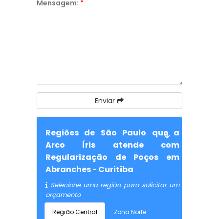
Mensagem:
*
Enviar
Regiões de São Paulo que a
Arco Íris atende com
Regularização de Poços em
Abranches - Curitiba
Selecione uma região para solicitar um
orçamento
Região Central
Zona Norte