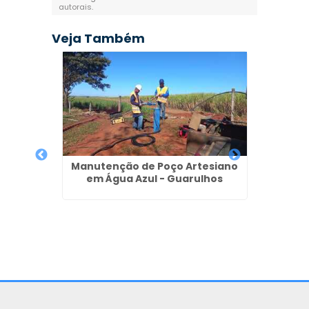
autorais
.
Veja Também
Manutenção de Poço Artesiano
em Água Azul - Guarulhos
Perfur
R
biental