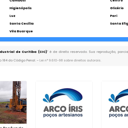
Cambuci
Centro
Higienópolis
Glicério
Luz
Pari
Santa Cecília
Santa Efi
Vila Buarque
ustrial de Curitiba (CIC)
" é de direito reservado. Sua reprodução, parci
go 184 do Código Penal. –
Lei n° 9.610-98 sobre direitos autorais
.