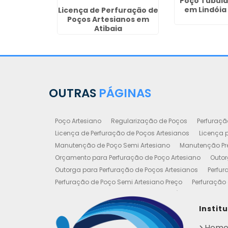
Poço Tubula
em Lindóia 
Licença de Perfuração de
Poços Artesianos em
Atibaia
OUTRAS
PÁGINAS
Poço Artesiano
Regularização de Poços
Perfuraçã
Licença de Perfuração de Poços Artesianos
Licença p
Manutenção de Poço Semi Artesiano
Manutenção Pre
Orçamento para Perfuração de Poço Artesiano
Outor
Outorga para Perfuração de Poços Artesianos
Perfur
Perfuração de Poço Semi Artesiano Preço
Perfuração 
Perfuração e Construção de Poços de Água
Poço Art
Poço Artesiano Valor Metro
Poço Semi Artesiano Man
Instit
Outorgas e Licenças de Poços Artesianos
Requerimen
Hom