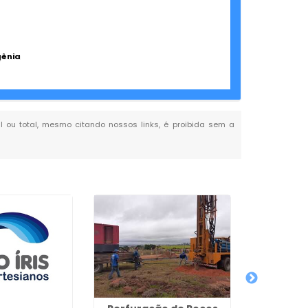
gênia
al ou total, mesmo citando nossos links, é proibida sem a