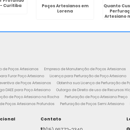
r Profundo
- Curitiba
Poços Artesianos em
Quanto Cus
Lorena
Perfuraç
Artesiano 
o de Poços Artesianos
Empresa de Manutenção de Poços Artesianos
ara Furar Poço Artesiano
Licença para Perfuração de Poço Artesiano
ventiva de Poços Artesianos
Obtenha sua Licença de Perfuração de P
ga DAEE para Poço Artesiano
Outorga de Direito de uso de Recursos Hí
ação de Poço Artesiano na Rocha
Perfuração de Poço Artesiano Preço
de Poços Artesianos Profundos
Perfuração de Poços Semi Artesiano
esiano 100 Metros
Poço Artesiano Custo por Metro
Poço Artesiano Li
utenção
Projeto de Perfuração de Poços Artesianos
Quanto Custa o M
ucional
Contato
L
to de Outorga de Direito de uso das Águas
Construção de Poço Artes
e
(15) 99772-2340