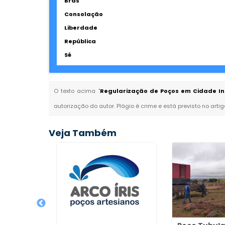
Brás
Consolação
Liberdade
República
Sé
O texto acima "
Regularização de Poços em Cidade Ind
autorização do autor. Plágio é crime e está previsto no arti
Veja Também
nos Valor
Curitiba