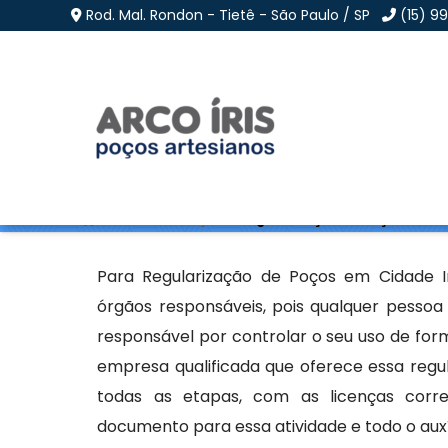
Rod. Mal. Rondon - Tietê - São Paulo / SP
(15) 9
Regularização de Poço
Home
»
Informações
»
Regularização de Poços em Cid
Para Regularização de Poços em Cidade In
órgãos responsáveis, pois qualquer pessoa t
responsável por controlar o seu uso de for
empresa qualificada que oferece essa regula
todas as etapas, com as licenças corre
documento para essa atividade e todo o auxí