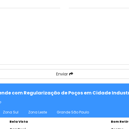
Enviar
atende com Regularização de Poços em Cidade Industri
o
Zona Sul
Zona Leste
Grande São Paulo
Bela Vista
Bom Retir