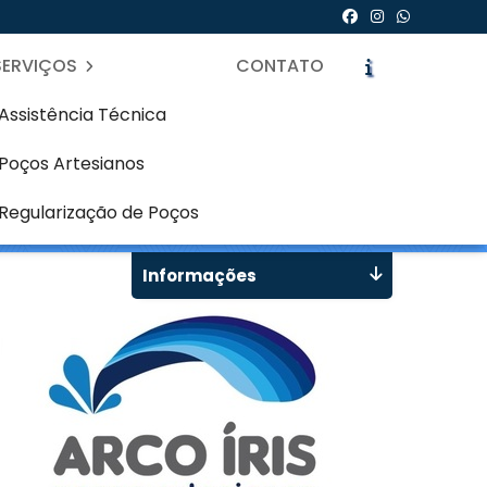
SERVIÇOS
CONTATO
Assistência Técnica
Poços Artesianos
Curitiba (CIC)
icite um Orçamento
Chame no WhatsApp
Regularização de Poços
Informações