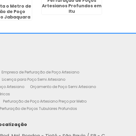
Perfuração de Poços
Perfur
Artesianos Profundos em
Artesian
ta o Metro de
Itu
Rio 
ão de Poço
no Jabaquara
Empresa de Perfuração de Poço Artesiano
Licença para Poço Semi Artesiano
oço Artesiano
Orçamento de Poço Semi Artesiano
dricos
Perfuração de Poço Artesiano Preço por Metro
Perfuração de Poços Tubulares Profundos
cença Ambiental
Poço Artesiano Residencial Preço
etro de Perfuração de Poço Artesiano
ocalização
iano
Empresa de Perfuração de Poços
Rod. Mal. Rondon - Tietê - São Paulo / SP - C