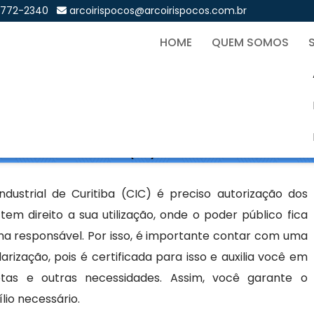
9772-2340
arcoirispocos@arcoirispocos.com.br
HOME
QUEM SOMOS
s em Cidade Industrial de 
Sol
ade Industrial de Curitiba (CIC)
dustrial de Curitiba (CIC) é preciso autorização dos
em direito a sua utilização, onde o poder público fica
ma responsável. Por isso, é importante contar com uma
rização, pois é certificada para isso e auxilia você em
tas e outras necessidades. Assim, você garante o
lio necessário.