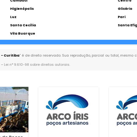
Cambuci
Centro
Higienópolis
Glicério
Luz
Pari
Santa Cecília
Santa Efi
Vila Buarque
- Curitiba
" é de direito reservado. Sua reprodução, parcial ou total, mesmo 
. –
Lei n° 9.610-98 sobre direitos autorais
.