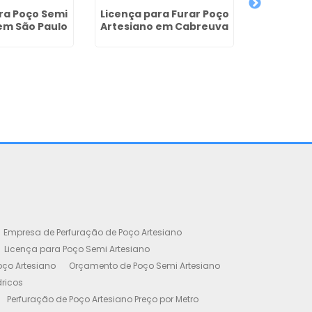
Perfura
Tubulare
ra Poço Semi
Licença para Furar Poço
Lavras
em São Paulo
Artesiano em Cabreuva
Empresa de Perfuração de Poço Artesiano
Licença para Poço Semi Artesiano
oço Artesiano
Orçamento de Poço Semi Artesiano
dricos
Perfuração de Poço Artesiano Preço por Metro