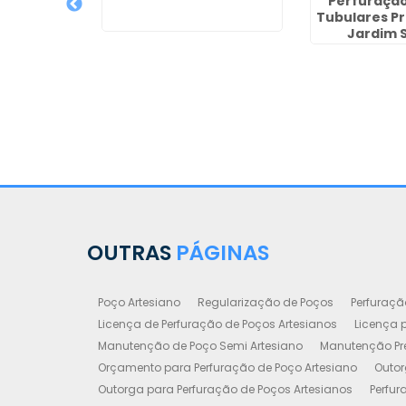
Perfuração
Tubulares P
de Poço
Jardim S
reço por
elinha -
hos
OUTRAS
PÁGINAS
Poço Artesiano
Regularização de Poços
Perfuraçã
Licença de Perfuração de Poços Artesianos
Licença p
Manutenção de Poço Semi Artesiano
Manutenção Pre
Orçamento para Perfuração de Poço Artesiano
Outor
Outorga para Perfuração de Poços Artesianos
Perfur