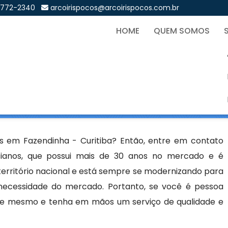
9772-2340
arcoirispocos@arcoirispocos.com.br
HOME
QUEM SOMOS
os em Fazendinha - Curitib
Sol
zendinha - Curitiba
s em Fazendinha - Curitiba? Então, entre em contato
ianos, que possui mais de 30 anos no mercado e é
território nacional e está sempre se modernizando para
 necessidade do mercado. Portanto, se você é pessoa
hoje mesmo e tenha em mãos um serviço de qualidade e