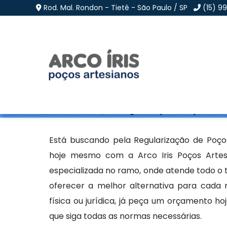
Rod. Mal. Rondon - Tietê - São Paulo / SP
(15) 9
Regularização de Poç
Home
»
Informações
»
Regularização de Poços em Fa
Está buscando pela Regularização de Poço
hoje mesmo com a Arco Iris Poços Artes
especializada no ramo, onde atende todo o 
oferecer a melhor alternativa para cada
física ou jurídica, já peça um orçamento 
que siga todas as normas necessárias.