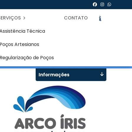
SERVIÇOS
CONTATO
Assistência Técnica
Poços Artesianos
a
icite um Orçamento
Chame no WhatsApp
Regularização de Poços
Informações