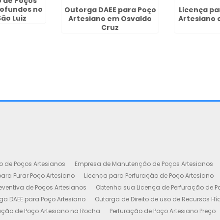
 de Poços
rofundos no
Outorga DAEE para Poço
Licença pa
ão Luiz
Artesiano em Osvaldo
Artesiano 
Cruz
o de Poços Artesianos
Empresa de Manutenção de Poços Artesianos
ara Furar Poço Artesiano
Licença para Perfuração de Poço Artesiano
ventiva de Poços Artesianos
Obtenha sua Licença de Perfuração de P
ga DAEE para Poço Artesiano
Outorga de Direito de uso de Recursos Hí
ação de Poço Artesiano na Rocha
Perfuração de Poço Artesiano Preço