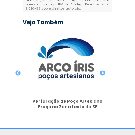
autorização do autor. Plágio é crime e está
previsto no artigo 184 do Código Penal. –
Lei n°
9.610-98 sobre direitos autorais
.
Veja Também
Semi
guetá
Perfuração de Poço Artesiano
Orçam
Preço na Zona Leste de SP
Poç