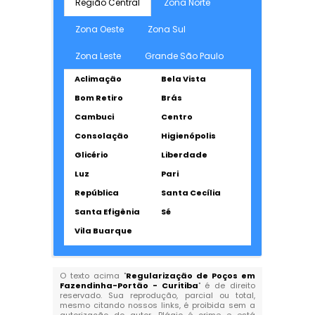
Região Central
Zona Norte
Zona Oeste
Zona Sul
Zona Leste
Grande São Paulo
Aclimação
Bela Vista
Bom Retiro
Brás
Cambuci
Centro
Consolação
Higienópolis
Glicério
Liberdade
Luz
Pari
República
Santa Cecília
Santa Efigênia
Sé
Vila Buarque
O texto acima "
Regularização de Poços em
Fazendinha-Portão - Curitiba
" é de direito
reservado. Sua reprodução, parcial ou total,
mesmo citando nossos links, é proibida sem a