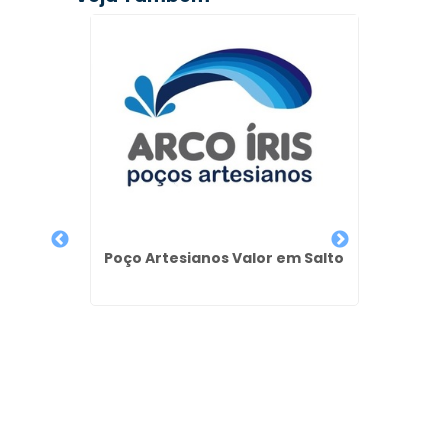
ção de
Poço Artesianos Valor em Salto
Poços 
Azul -