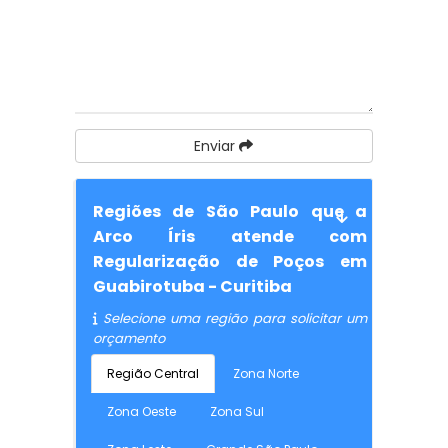
Enviar
Regiões de São Paulo que a
Arco Íris atende com
Regularização de Poços em
Guabirotuba - Curitiba
Selecione uma região para solicitar um
orçamento
Região Central
Zona Norte
Zona Oeste
Zona Sul