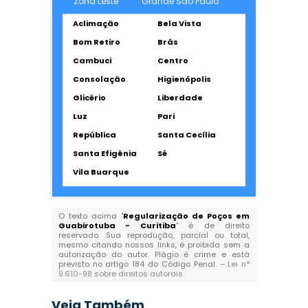
Zona Leste
Grande São Paulo
Aclimação
Bela Vista
Bom Retiro
Brás
Cambuci
Centro
Consolação
Higienópolis
Glicério
Liberdade
Luz
Pari
República
Santa Cecília
Santa Efigênia
Sé
Vila Buarque
O texto acima "
Regularização de Poços em
Guabirotuba - Curitiba
" é de direito
reservado. Sua reprodução, parcial ou total,
mesmo citando nossos links, é proibida sem a
autorização do autor. Plágio é crime e está
previsto no artigo 184 do Código Penal. –
Lei n°
9.610-98 sobre direitos autorais
.
Veja Também