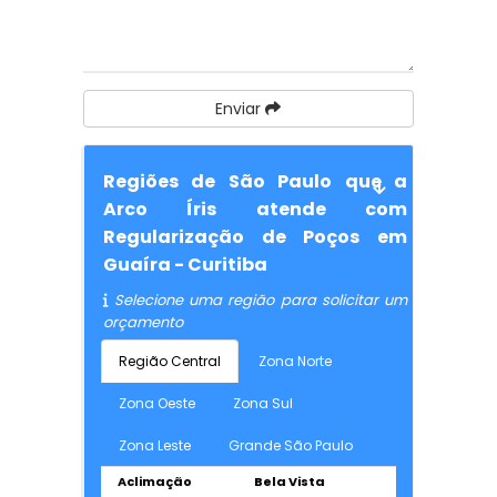
Enviar
Regiões de São Paulo que a
Arco Íris atende com
Regularização de Poços em
Guaíra - Curitiba
Selecione uma região para solicitar um
orçamento
Região Central
Zona Norte
Zona Oeste
Zona Sul
Zona Leste
Grande São Paulo
Aclimação
Bela Vista