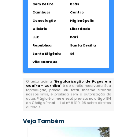
Bom Retiro
Brás
Cambuci
Centro
Consolação
Higienópolis
Glicério
Liberdade
Luz
Pari
República
Santa Cecília
Santa Efigênia
Sé
Vila Buarque
O texto acima "
Regularização de Poços em
Guaíra - Curitiba
" é de direito reservado. Sua
reprodução, parcial ou total, mesmo citando
nossos links, é proibida sem a autorização do
autor. Plágio é crime e está previsto no artigo 184
do Código Penal. –
Lei n° 9.610-98 sobre direitos
autorais
.
Veja Também