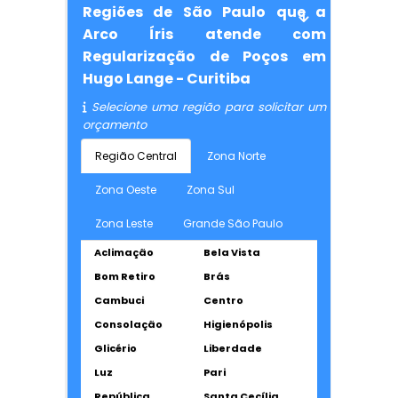
Regiões de São Paulo que a
Arco Íris atende com
Regularização de Poços em
Hugo Lange - Curitiba
Selecione uma região para solicitar um
orçamento
Região Central
Zona Norte
Zona Oeste
Zona Sul
Zona Leste
Grande São Paulo
Aclimação
Bela Vista
Bom Retiro
Brás
Cambuci
Centro
Consolação
Higienópolis
Glicério
Liberdade
Luz
Pari
República
Santa Cecília