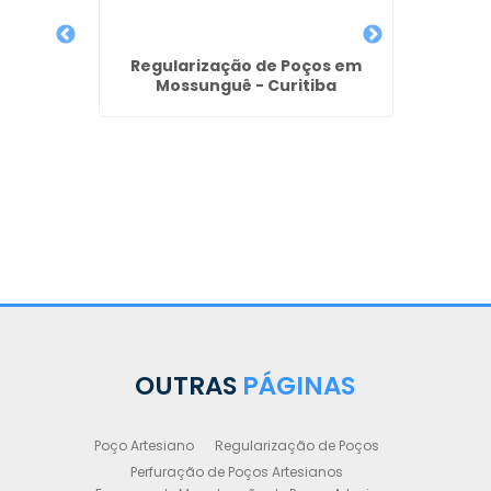
Perfu
 de
Regularização de Poços em
iano em
Mossunguê - Curitiba
OUTRAS
PÁGINAS
Poço Artesiano
Regularização de Poços
Perfuração de Poços Artesianos