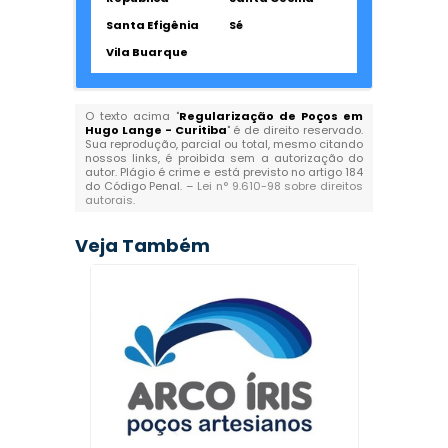
Santa Efigênia
Sé
Vila Buarque
O texto acima "
Regularização de Poços em
Hugo Lange - Curitiba
" é de direito reservado.
Sua reprodução, parcial ou total, mesmo citando
nossos links, é proibida sem a autorização do
autor. Plágio é crime e está previsto no artigo 184
do Código Penal. –
Lei n° 9.610-98 sobre direitos
autorais
.
Veja Também