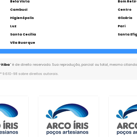
Bela Vista
Bom Retir
Cambuci
Centro
Higienópolis
Glicério
Luz
Pari
Santa Cecília
Santa Efi
Vila Buarque
itiba
" é de direito reservado. Sua reprodução, parcial ou total, mesmo citando
n° 9.610-98 sobre direitos autorais
.