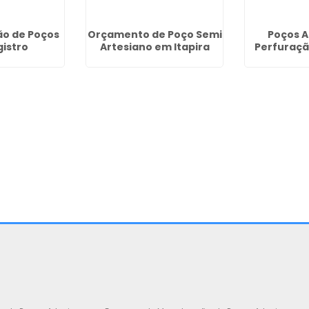
ão de Poços
Orçamento de Poço Semi
Poços A
istro
Artesiano em Itapira
Perfuraç