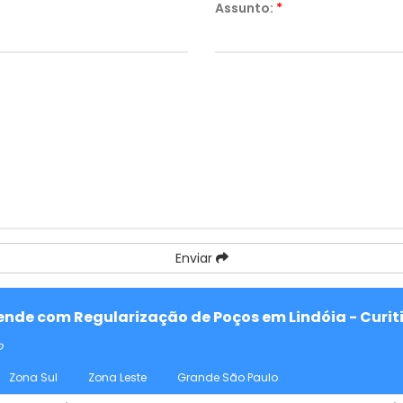
Assunto:
*
Enviar
tende com Regularização de Poços em Lindóia - Curit
o
Zona Sul
Zona Leste
Grande São Paulo