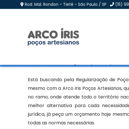
Rod. Mal. Rondon - Tietê - São Paulo / SP
(15) 9
Regularização de Poço
Home
»
Informações
»
Regularização de Poços em Lin
Está buscando pela Regularização de Poços
mesmo com a Arco Iris Poços Artesianos, qu
no ramo, onde atende todo o território na
melhor alternativa para cada necessidad
jurídica, já peça um orçamento hoje mesm
todas as normas necessárias.