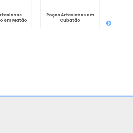
rtesianos
Poços Artesianos em
ão em Matão
Cubatão
Manutenç
de Poços