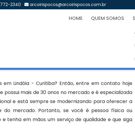
9772-2340
arcoirispocos@arcoirispocos.com.br
HOME
QUEM SOMOS
s em Lindóia - Curitiba
Sol
dóia - Curitiba
 em Lindóia - Curitiba? Então, entre em contato hoje
e possui mais de 30 anos no mercado e é especializada
cional e está sempre se modernizando para oferecer a
e do mercado. Portanto, se você é pessoa física ou
o e tenha em mãos um serviço de qualidade e que siga