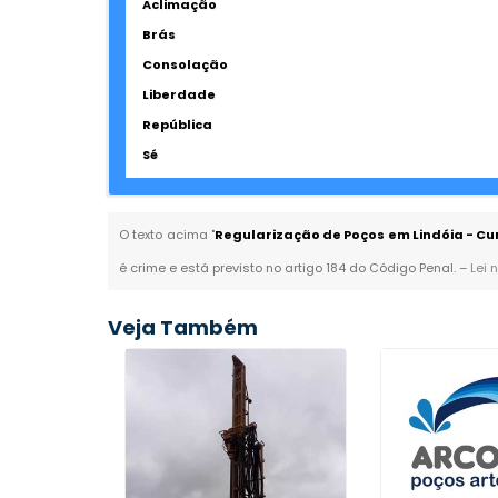
Aclimação
Brás
Consolação
Liberdade
República
Sé
O texto acima "
Regularização de Poços em Lindóia - Cur
é crime e está previsto no artigo 184 do Código Penal. –
Lei 
Veja Também