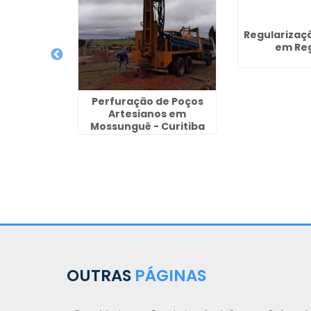
 Poços
Regularizaç
em Matão
em Reg
Perfuração de Poços
Artesianos em
Mossunguê - Curitiba
OUTRAS
PÁGINAS