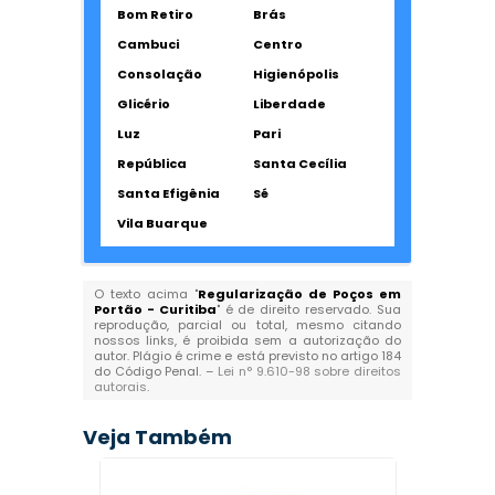
Bom Retiro
Brás
Cambuci
Centro
Consolação
Higienópolis
Glicério
Liberdade
Luz
Pari
República
Santa Cecília
Santa Efigênia
Sé
Vila Buarque
O texto acima "
Regularização de Poços em
Portão - Curitiba
" é de direito reservado. Sua
reprodução, parcial ou total, mesmo citando
nossos links, é proibida sem a autorização do
autor. Plágio é crime e está previsto no artigo 184
do Código Penal. –
Lei n° 9.610-98 sobre direitos
autorais
.
Veja Também