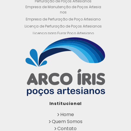
Perfuração de Poços Artesianos
Empresa de Manutenção de Poços Artesia
nos
Empresa de Perfuração de Poço Artesiano
Licença de Perfuração de Poços Artesianos
Licença para Furar Poço Artesiano
Licença para Perfuração de Poço Artesiano
Licença para Poço Semi Artesiano
Manutenção de Poço Semi Artesiano
Manutenção Preventiva de Poços Artesiano
s
Obtenha sua Licença de Perfuração de Poç
o Artesiano
Orçamento de Poço Semi Artesiano
Orçamento para Perfuração de Poço Artesi
ano
Outorga DAEE para Poço Artesiano
Institucional
Outorga de Direito de uso de Recursos Hídri
cos
Home
Outorga para Perfuração de Poços Artesia
Quem Somos
nos
Contato
Perfuração de Poço Artesiano na Rocha