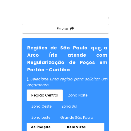
Enviar
Regiões de São Paulo que a
Arco Íris atende com
Regularização de Poços em
Portão - Curitiba
Selecione uma região para solicitar um
orçamento
Região Central
Zona Norte
Zona Oeste
Zona Sul
Zona Leste
Grande São Paulo
Aclimação
Bela Vista