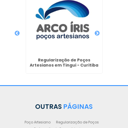
e Poço
iana
Regularização de Poços
Ob
Artesianos em Tingui - Curitiba
Perfur
P
OUTRAS
PÁGINAS
Poço Artesiano
Regularização de Poços