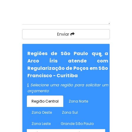
Enviar
Regiões de São Paulo que a
Arco Íris atende com
Regularização de Poços em São
Francisco - Curitiba
Selecione uma região para solicitar um
orçamento
Região Central
Zona Norte
Zona Oeste
Zona Sul
Zona Leste
Grande São Paulo