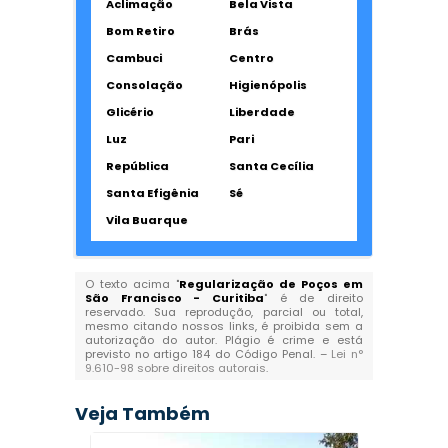
Aclimação
Bela Vista
Bom Retiro
Brás
Cambuci
Centro
Consolação
Higienópolis
Glicério
Liberdade
Luz
Pari
República
Santa Cecília
Santa Efigênia
Sé
Vila Buarque
O texto acima "
Regularização de Poços em
São Francisco - Curitiba
" é de direito
reservado. Sua reprodução, parcial ou total,
mesmo citando nossos links, é proibida sem a
autorização do autor. Plágio é crime e está
previsto no artigo 184 do Código Penal. –
Lei n°
9.610-98 sobre direitos autorais
.
Veja Também