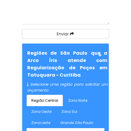
Enviar
Regiões de São Paulo que a
Arco Íris atende com
Regularização de Poços em
Tatuquara - Curitiba
Selecione uma região para solicitar um
orçamento
Região Central
Zona Norte
Zona Oeste
Zona Sul
Zona Leste
Grande São Paulo