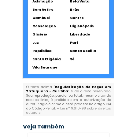
Aclimação
Bela Vista
Bom Retiro
Brás
Cambuci
Centro
Consolação
Higienópolis
Glicério
Liberdade
Luz
Pari
República
Santa Cecília
Santa Efigênia
Sé
Vila Buarque
O texto acima "
Regularização de Poços em
Tatuquara - Curitiba
" é de direito reservado.
Sua reprodução, parcial ou total, mesmo citando
nossos links, é proibida sem a autorização do
autor. Plágio é crime e está previsto no artigo 184
do Código Penal. –
Lei n° 9.610-98 sobre direitos
autorais
.
Veja Também