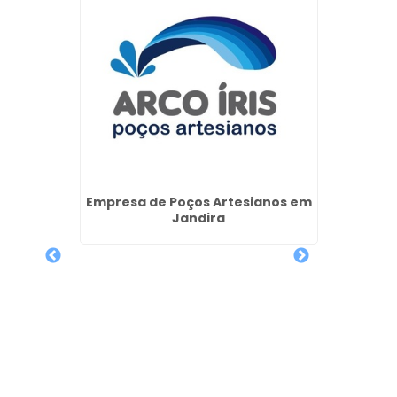
Empres
A
os em
ritiba
Empresa de Poços Artesianos em
Jandira