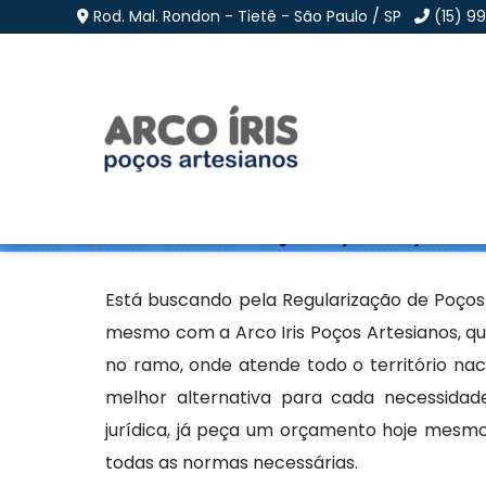
Rod. Mal. Rondon - Tietê - São Paulo / SP
(15) 9
Regularização de Poç
Home
»
Informações
»
Regularização de Poços em Ub
Está buscando pela Regularização de Poços
mesmo com a Arco Iris Poços Artesianos, qu
no ramo, onde atende todo o território na
melhor alternativa para cada necessidad
jurídica, já peça um orçamento hoje mesm
todas as normas necessárias.