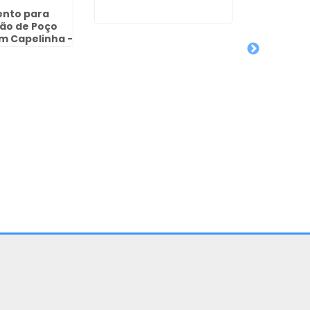
nto para
Poço Art
ão de Poço
Ambient
m Capelinha -
rulhos