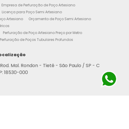
Empresa de Perfuração de Poço Artesiano
Licença para Poço Semi Artesiano
oço Artesiano
Orçamento de Poço Semi Artesiano
dricos
Perfuração de Poço Artesiano Preço por Metro
Perfuração de Poços Tubulares Profundos
cença Ambiental
Poço Artesiano Residencial Preço
etro de Perfuração de Poço Artesiano
ocalização
iano
Empresa de Perfuração de Poços
Rod. Mal. Rondon - Tietê - São Paulo / SP - C
Perfuração de Poço Artesiano
P: 18530-000
esianos Residencial
Poços Artesianos Valor
esianos
Poços Artesianos Perfuração
para Empresas
Poço Artesiano em Condomínio
rviço de Perfuração de Poços Artesianos