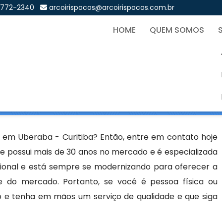
9772-2340
arcoirispocos@arcoirispocos.com.br
HOME
QUEM SOMOS
os em Uberaba - Curitiba
Sol
eraba - Curitiba
 em Uberaba - Curitiba? Então, entre em contato hoje
e possui mais de 30 anos no mercado e é especializada
cional e está sempre se modernizando para oferecer a
e do mercado. Portanto, se você é pessoa física ou
o e tenha em mãos um serviço de qualidade e que siga