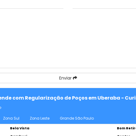
Enviar
atende com Regularização de Poços em Uberaba - Curi
o
Zona Sul
Zona Leste
Grande São Paulo
Bela Vista
Bom Retir