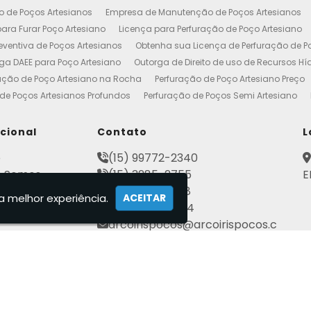
o de Poços Artesianos
Empresa de Manutenção de Poços Artesianos
ara Furar Poço Artesiano
Licença para Perfuração de Poço Artesiano
ventiva de Poços Artesianos
Obtenha sua Licença de Perfuração de P
ga DAEE para Poço Artesiano
Outorga de Direito de uso de Recursos Hí
ação de Poço Artesiano na Rocha
Perfuração de Poço Artesiano Preço
de Poços Artesianos Profundos
Perfuração de Poços Semi Artesiano
esiano 100 Metros
Poço Artesiano Custo por Metro
Poço Artesiano Li
utenção
Projeto de Perfuração de Poços Artesianos
Quanto Custa o M
ucional
Contato
L
to de Outorga de Direito de uso das Águas
Construção de Poço Artes
e
(15) 99772-2340
esiano
Licença de Poço Artesiano
Manutenção de Poço Artesiano
 Somos
(15) 3285-2755
E
reço
Poço Artesiano Autorização
Poço Tubular Profundo
Poços Art
ato
(15) 3282-2568
tenção de Poço Artesiano
Poços Artesianos
Empresa de Poços Art
a melhor experiência.
ACEITAR
mações
(15) 99802-7184
Artesianos Manutenção
Outorga Poços Artesianos
Poço Artesiano 
arcoirispocos@arcoirispocos.c
al
Conserto de Bombas de Poço Artesiano
Perfuração de Poços
Se
om.br