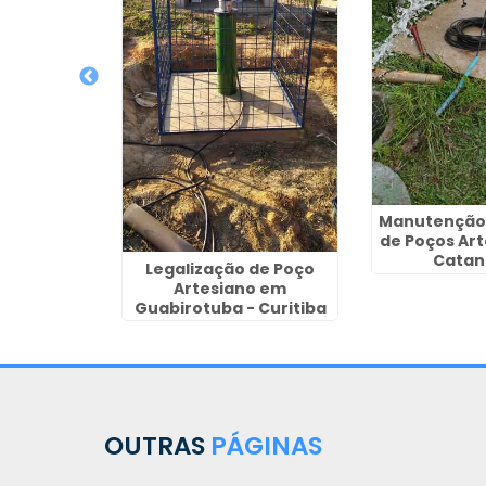
o para
de Poço
m Prado
ritiba
Manutenção 
de Poços Ar
Catan
Legalização de Poço
Artesiano em
Guabirotuba - Curitiba
OUTRAS
PÁGINAS