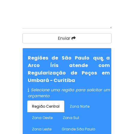
Enviar
Regiões de São Paulo que a
Arco Íris atende com
Regularização de Poços em
Umbará - Curitiba
Selecione uma região para solicitar um
orçamento
Região Central
Zona Norte
Zona Oeste
Zona Sul
Zona Leste
Grande São Paulo