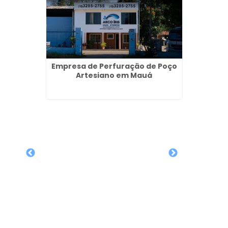
Empresa de Perfuração de Poço
Artesiano em Mauá
Poços 
l Preço
ba