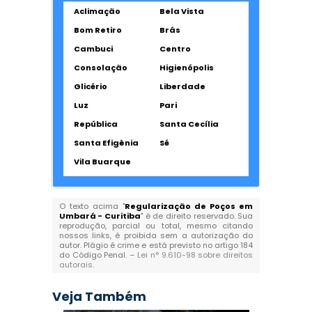
Aclimação
Bela Vista
Bom Retiro
Brás
Cambuci
Centro
Consolação
Higienópolis
Glicério
Liberdade
Luz
Pari
República
Santa Cecília
Santa Efigênia
Sé
Vila Buarque
O texto acima "
Regularização de Poços em
Umbará - Curitiba
" é de direito reservado. Sua
reprodução, parcial ou total, mesmo citando
nossos links, é proibida sem a autorização do
autor. Plágio é crime e está previsto no artigo 184
do Código Penal. –
Lei n° 9.610-98 sobre direitos
autorais
.
Veja Também