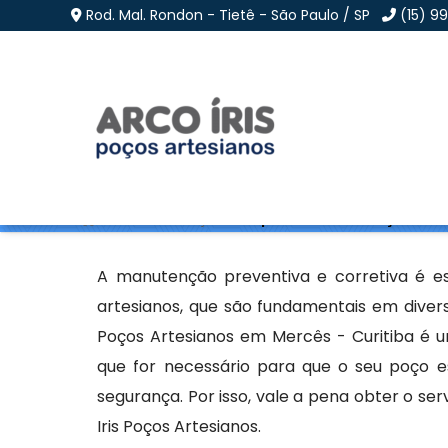
Rod. Mal. Rondon - Tietê - São Paulo / SP
(15) 9
Empresa de Manutençã
Home
»
Informações
»
Empresa de Manutenção de Poç
A manutenção preventiva e corretiva é e
artesianos, que são fundamentais em diver
Poços Artesianos em Mercês - Curitiba é um
que for necessário para que o seu poço es
segurança. Por isso, vale a pena obter o s
Iris Poços Artesianos.