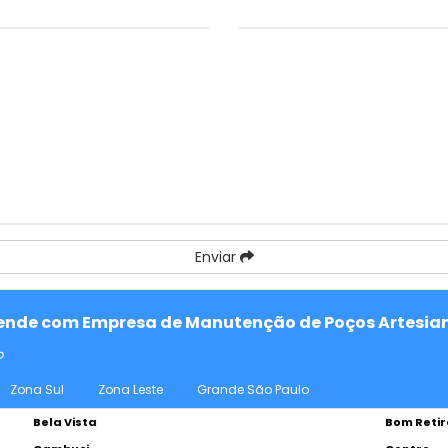
Enviar
atende com Empresa de Manutenção de Poços Artesian
o
Zona Sul
Zona Leste
Grande São Paulo
Bela Vista
Bom Retir