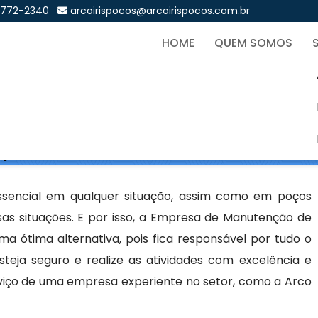
9772-2340
arcoirispocos@arcoirispocos.com.br
HOME
QUEM SOMOS
o de Poços Artesianos em 
Sol
os Artesianos em Mercês - Curitiba
ssencial em qualquer situação, assim como em poços
sas situações. E por isso, a Empresa de Manutenção de
a ótima alternativa, pois fica responsável por tudo o
teja seguro e realize as atividades com excelência e
erviço de uma empresa experiente no setor, como a Arco