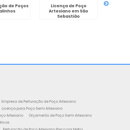
Perfur
Artesiano
ção de Poços
Licença de Poço
alinhos
Artesiano em São
Sebastião
Empresa de Perfuração de Poço Artesiano
Licença para Poço Semi Artesiano
oço Artesiano
Orçamento de Poço Semi Artesiano
dricos
Perfuração de Poço Artesiano Preço por Metro