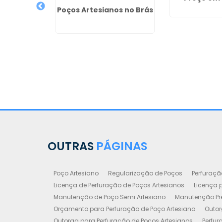
o Metro de
Poços Artesianos no Brás
de Poço
Gopoúva -
hos
OUTRAS
PÁGINAS
Poço Artesiano
Regularização de Poços
Perfuraçã
Licença de Perfuração de Poços Artesianos
Licença p
Manutenção de Poço Semi Artesiano
Manutenção Pre
Orçamento para Perfuração de Poço Artesiano
Outor
Outorga para Perfuração de Poços Artesianos
Perfur