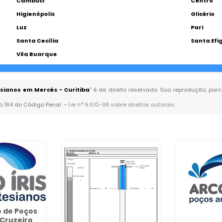
Cambuci
Centro
Higienópolis
Glicério
Luz
Pari
Santa Cecília
Santa Efi
Vila Buarque
ianos em Mercês - Curitiba
" é de direito reservado. Sua reprodução, par
go 184 do Código Penal. –
Lei n° 9.610-98 sobre direitos autorais
.
 de Poços
Cruzeiro