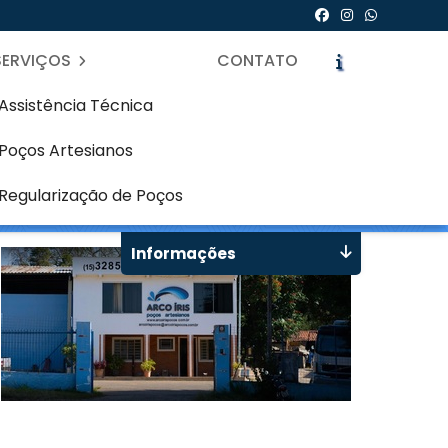
SERVIÇOS
CONTATO
Assistência Técnica
Poços Artesianos
Mercês - Curitiba
icite um Orçamento
Chame no WhatsApp
Regularização de Poços
Informações