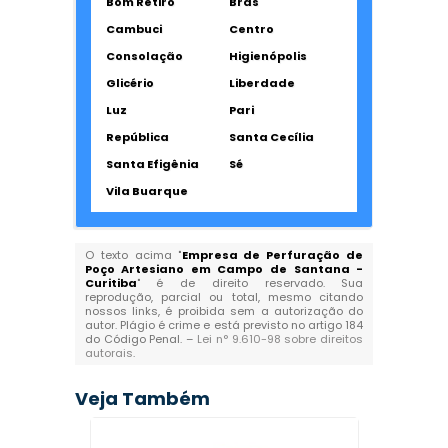
Bom Retiro
Brás
Cambuci
Centro
Consolação
Higienópolis
Glicério
Liberdade
Luz
Pari
República
Santa Cecília
Santa Efigênia
Sé
Vila Buarque
O texto acima "
Empresa de Perfuração de
Poço Artesiano em Campo de Santana -
Curitiba
" é de direito reservado. Sua
reprodução, parcial ou total, mesmo citando
nossos links, é proibida sem a autorização do
autor. Plágio é crime e está previsto no artigo 184
do Código Penal. –
Lei n° 9.610-98 sobre direitos
autorais
.
Veja Também