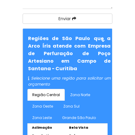
Enviar
Regiões de São Paulo que a
Arco Íris atende com Empresa
de Perfuração de Poço
Artesiano em Campo de
Santana - Curitiba
Selecione uma região para solicitar um
orçamento
Região Central
Zona Norte
Zona Oeste
Zona Sul
Zona Leste
Grande São Paulo
Aclimação
Bela Vista