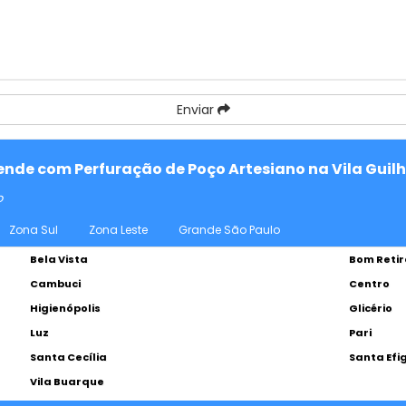
Enviar
atende com Perfuração de Poço Artesiano na Vila Gui
o
Zona Sul
Zona Leste
Grande São Paulo
Bela Vista
Bom Retir
Cambuci
Centro
Higienópolis
Glicério
Luz
Pari
Santa Cecília
Santa Efi
Vila Buarque