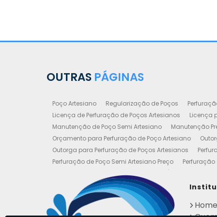
OUTRAS
PÁGINAS
Poço Artesiano
Regularização de Poços
Perfuraçã
Licença de Perfuração de Poços Artesianos
Licença p
Manutenção de Poço Semi Artesiano
Manutenção Pre
Orçamento para Perfuração de Poço Artesiano
Outor
Outorga para Perfuração de Poços Artesianos
Perfur
Perfuração de Poço Semi Artesiano Preço
Perfuração 
Perfuração e Construção de Poços de Água
Poço Art
Poço Artesiano Valor Metro
Poço Semi Artesiano Man
Instit
Outorgas e Licenças de Poços Artesianos
Requerimen
Hom
Empresa de Poço Artesiano
Legalização de Poço Art
Quem