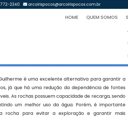
9772-2340
arcoirispocos@arcoirispocos.com.br
HOME
QUEM SOMOS
tesiano na Vila Guilherme
Sol
 na Vila Guilherme
Guilherme é uma excelente alternativa para garantir a
icos, já que há uma redução da dependência de fontes
áveis. As rochas possuem capacidade de recarga, sendo
rantindo um melhor uso da água. Porém, é importante
a rocha para evitar a exploração e garantir mais