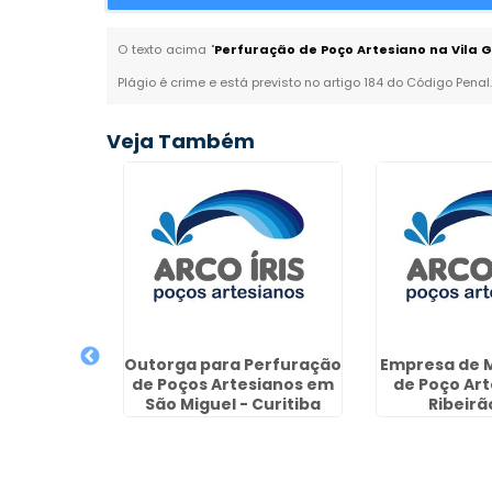
O texto acima "
Perfuração de Poço Artesiano na Vila 
Plágio é crime e está previsto no artigo 184 do Código Penal
Veja Também
de Poço
em Sete
Outorga para Perfuração
Empresa de 
as
de Poços Artesianos em
de Poço Ar
São Miguel - Curitiba
Ribeirã