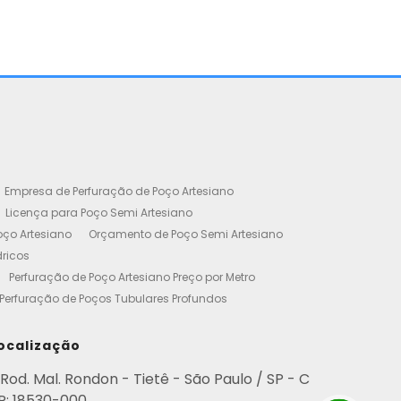
Empresa de Perfuração de Poço Artesiano
Licença para Poço Semi Artesiano
oço Artesiano
Orçamento de Poço Semi Artesiano
dricos
Perfuração de Poço Artesiano Preço por Metro
Perfuração de Poços Tubulares Profundos
cença Ambiental
Poço Artesiano Residencial Preço
etro de Perfuração de Poço Artesiano
ocalização
iano
Empresa de Perfuração de Poços
Rod. Mal. Rondon - Tietê - São Paulo / SP - C
Perfuração de Poço Artesiano
P: 18530-000