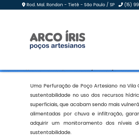
Rod. Mal. Rondon - Tietê - São Paulo / SP
(15) 9
Perfuração de Poço Ar
Home
»
Informações
»
Perfuração de Poço Artesiano
Uma Perfuração de Poço Artesiano na Vila 
sustentabilidade no uso dos recursos hídr
superficiais, que acabam sendo mais vulner
alimentadas por chuva e infiltração, ga
adquirir um monitoramento dos níveis d
sustentabilidade.