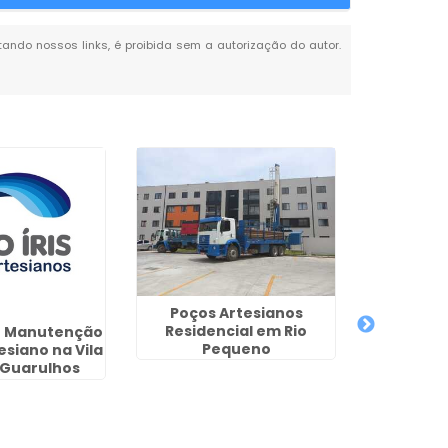
itando nossos links, é proibida sem a autorização do autor.
Poços Artesianos
Residencial em Rio
e Manutenção
Licen
Pequeno
esiano na Vila
Artesia
 Guarulhos