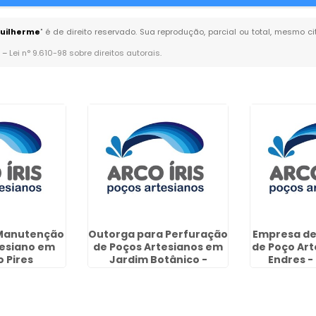
Guilherme
" é de direito reservado. Sua reprodução, parcial ou total, mesmo c
. –
Lei n° 9.610-98 sobre direitos autorais
.
Manutenção
Outorga para Perfuração
Empresa d
tesiano em
de Poços Artesianos em
de Poço Art
o Pires
Jardim Botânico -
Endres -
Curitiba