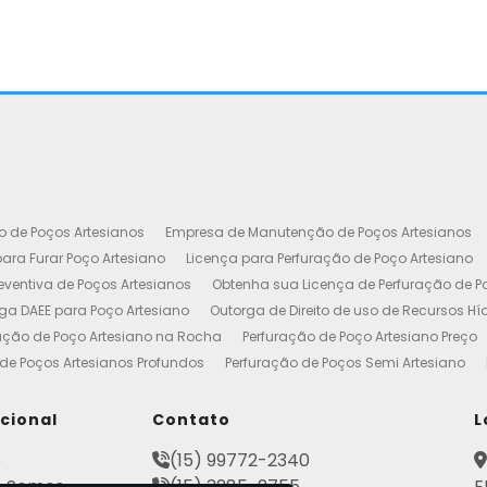
o de Poços Artesianos
Empresa de Manutenção de Poços Artesianos
ara Furar Poço Artesiano
Licença para Perfuração de Poço Artesiano
ventiva de Poços Artesianos
Obtenha sua Licença de Perfuração de P
ga DAEE para Poço Artesiano
Outorga de Direito de uso de Recursos Hí
ação de Poço Artesiano na Rocha
Perfuração de Poço Artesiano Preço
de Poços Artesianos Profundos
Perfuração de Poços Semi Artesiano
esiano 100 Metros
Poço Artesiano Custo por Metro
Poço Artesiano Li
utenção
Projeto de Perfuração de Poços Artesianos
Quanto Custa o M
ucional
Contato
L
to de Outorga de Direito de uso das Águas
Construção de Poço Artes
e
(15) 99772-2340
esiano
Licença de Poço Artesiano
Manutenção de Poço Artesiano
 Somos
(15) 3285-2755
E