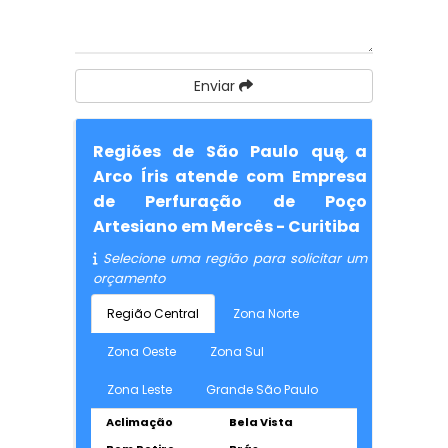
Enviar
Regiões de São Paulo que a
Arco Íris atende com Empresa
de Perfuração de Poço
Artesiano em Mercês - Curitiba
Selecione uma região para solicitar um
orçamento
Região Central
Zona Norte
Zona Oeste
Zona Sul
Zona Leste
Grande São Paulo
Aclimação
Bela Vista