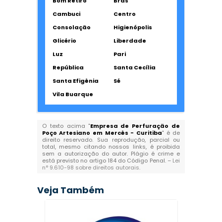
Bom Retiro
Brás
Cambuci
Centro
Consolação
Higienópolis
Glicério
Liberdade
Luz
Pari
República
Santa Cecília
Santa Efigênia
Sé
Vila Buarque
O texto acima "
Empresa de Perfuração de
Poço Artesiano em Mercês - Curitiba
" é de
direito reservado. Sua reprodução, parcial ou
total, mesmo citando nossos links, é proibida
sem a autorização do autor. Plágio é crime e
está previsto no artigo 184 do Código Penal. –
Lei
n° 9.610-98 sobre direitos autorais
.
Veja Também