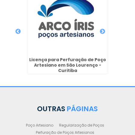
tro em
Licença para Perfuração de Poço
Reg
tiba
Artesiano em São Lourenço -
P
Curitiba
OUTRAS
PÁGINAS
Poço Artesiano
Regularização de Poços
Perfuração de Poços Artesianos