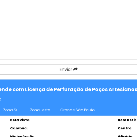
Enviar
tende com Licença de Perfuração de Poços Artesianos
o
Zona Sul
Zona Leste
Grande São Paulo
Bela Vista
Bom Retir
Cambuci
Centro
Higienópolis
Glicério