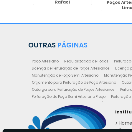
Rafael
uritiba
Poços Arte
Lime
OUTRAS
PÁGINAS
Poço Artesiano
Regularização de Poços
Perfuraçã
Licença de Perfuração de Poços Artesianos
Licença p
Manutenção de Poço Semi Artesiano
Manutenção Pre
Orçamento para Perfuração de Poço Artesiano
Outor
Outorga para Perfuração de Poços Artesianos
Perfur
Perfuração de Poço Semi Artesiano Preço
Perfuração 
Perfuração e Construção de Poços de Água
Poço Art
Poço Artesiano Valor Metro
Poço Semi Artesiano Man
Instit
Outorgas e Licenças de Poços Artesianos
Requerimen
Hom
Empresa de Poço Artesiano
Legalização de Poço Art
Quem
Perfuração de Poços de Água
Perfuração de Poços P