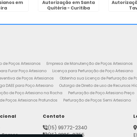
sianos em
Autorização em Santa
Autorizaç
ira
Quitéria - Curitiba
Ta
o de Poços Artesianos
Empresa de Manutenção de Poços Artesianos
ara Furar Poço Artesiano
Licença para Perfuração de Poço Artesiano
ventiva de Poços Artesianos
Obtenha sua Licença de Perfuração de P
ga DAEE para Poço Artesiano
Outorga de Direito de uso de Recursos Hí
ação de Poço Artesiano na Rocha
Perfuração de Poço Artesiano Preço
de Poços Artesianos Profundos
Perfuração de Poços Semi Artesiano
esiano 100 Metros
Poço Artesiano Custo por Metro
Poço Artesiano Li
utenção
Projeto de Perfuração de Poços Artesianos
Quanto Custa o M
ucional
Contato
L
to de Outorga de Direito de uso das Águas
Construção de Poço Artes
e
(15) 99772-2340
esiano
Licença de Poço Artesiano
Manutenção de Poço Artesiano
 Somos
(15) 3285-2755
E
reço
Poço Artesiano Autorização
Poço Tubular Profundo
Poços Art