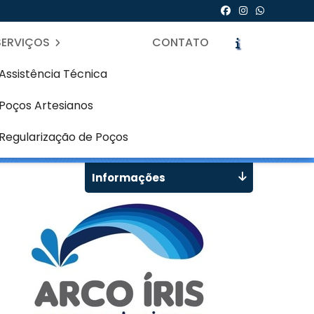
SERVIÇOS
CONTATO
Assistência Técnica
Poços Artesianos
tro Cívico - Curitiba
icite um Orçamento
Chame no WhatsApp
Regularização de Poços
Informações