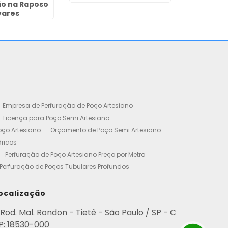
ão na Raposo
vares
Empresa de Perfuração de Poço Artesiano
Licença para Poço Semi Artesiano
oço Artesiano
Orçamento de Poço Semi Artesiano
dricos
Perfuração de Poço Artesiano Preço por Metro
Perfuração de Poços Tubulares Profundos
cença Ambiental
Poço Artesiano Residencial Preço
etro de Perfuração de Poço Artesiano
ocalização
iano
Empresa de Perfuração de Poços
Rod. Mal. Rondon - Tietê - São Paulo / SP - C
Perfuração de Poço Artesiano
P: 18530-000
esianos Residencial
Poços Artesianos Valor