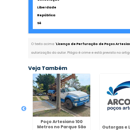
Liberdade
República
Sé
O texto acima "
Licença de Perfuração de Poços Artesian
autorização do autor. Plágio é crime e está previsto no arti
Veja Também
Poço Artesiano 100
Metros no Parque São
ianos em
Outorgas e 