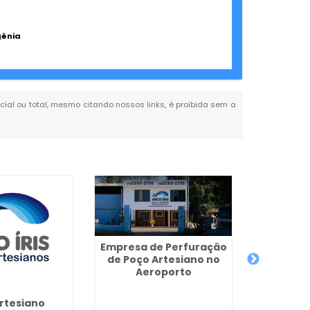
gênia
rcial ou total, mesmo citando nossos links, é proibida sem a
Empresa de Perfuração
de Poço Artesiano no
Aeroporto
Perfura
Tubulare
rtesiano