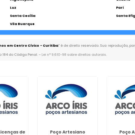
Luz
Pari
Santa Cecília
Santa Efi
Vila Buarque
os em Centro Cívico - Curitiba
" é de direito reservado. Sua reprodução, pa
go 184 do Código Penal. –
Lei n° 9.610-98 sobre direitos autorais
.
Licenças de
Poço Artesiano
Poço A