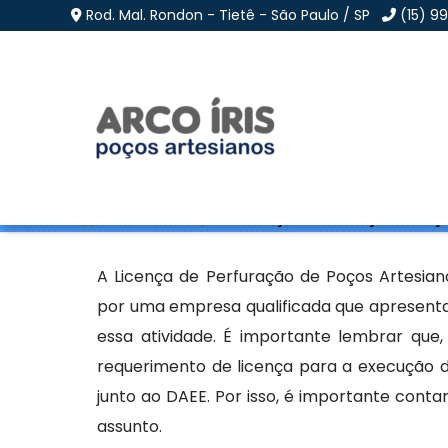
Rod. Mal. Rondon - Tietê - São Paulo / SP
(15) 9
Licença de Perfuração
Home
»
Informações
»
Licença de Perfuração de Poço
A Licença de Perfuração de Poços Artesian
por uma empresa qualificada que apresenta 
essa atividade. É importante lembrar que,
requerimento de licença para a execução 
junto ao DAEE. Por isso, é importante cont
assunto.