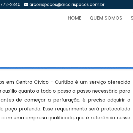
9772-2340
arcoirispocos@arcoirispocos.com.br
HOME
QUEM SOMOS
 de Poços Artesianos em Cen
Sol
s Artesianos em Centro Cívico - Curitiba
os em Centro Cívico - Curitiba é um serviço oferecido
auxílio quanto a todo o passo a passo necessário para
 antes de começar a perfuração, é preciso adquirir o
do poço profundo. Esse requerimento será protocolado
ar com uma empresa qualificada, que é referência nesse