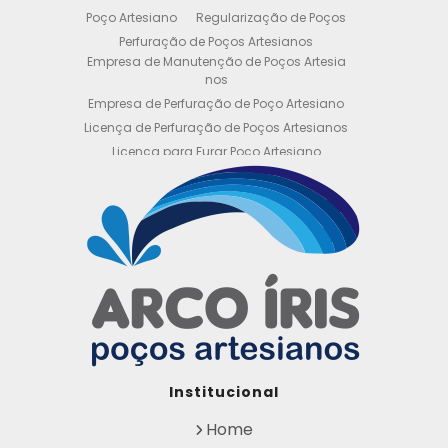
Poço Artesiano
Regularização de Poços
Perfuração de Poços Artesianos
Empresa de Manutenção de Poços Artesia
nos
Empresa de Perfuração de Poço Artesiano
Licença de Perfuração de Poços Artesianos
Licença para Furar Poço Artesiano
Licença para Perfuração de Poço Artesiano
Licença para Poço Semi Artesiano
Manutenção de Poço Semi Artesiano
Manutenção Preventiva de Poços Artesiano
s
Obtenha sua Licença de Perfuração de Poç
o Artesiano
Orçamento de Poço Semi Artesiano
Orçamento para Perfuração de Poço Artesi
ano
Outorga DAEE para Poço Artesiano
Institucional
Outorga de Direito de uso de Recursos Hídri
cos
Home
Outorga para Perfuração de Poços Artesia