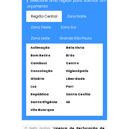
Selecione uma região para solicitar um
orçamento
Região Central
Zona Norte
Zona Oeste
Zona Sul
Zona Leste
Grande São Paulo
Aclimação
Bela Vista
Bom Retiro
Brás
Cambuci
Centro
Consolação
Higienópolis
Glicério
Liberdade
Luz
Pari
República
Santa Cecília
Santa Efigênia
Sé
Vila Buarque
O texto acima "
Licença de Perfuração de