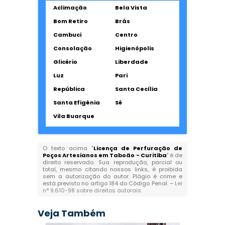
Aclimação
Bela Vista
Bom Retiro
Brás
Cambuci
Centro
Consolação
Higienópolis
Glicério
Liberdade
Luz
Pari
República
Santa Cecília
Santa Efigênia
Sé
Vila Buarque
O texto acima "
Licença de Perfuração de
Poços Artesianos em Taboão - Curitiba
" é de
direito reservado. Sua reprodução, parcial ou
total, mesmo citando nossos links, é proibida
sem a autorização do autor. Plágio é crime e
está previsto no artigo 184 do Código Penal. –
Lei
n° 9.610-98 sobre direitos autorais
.
Veja Também