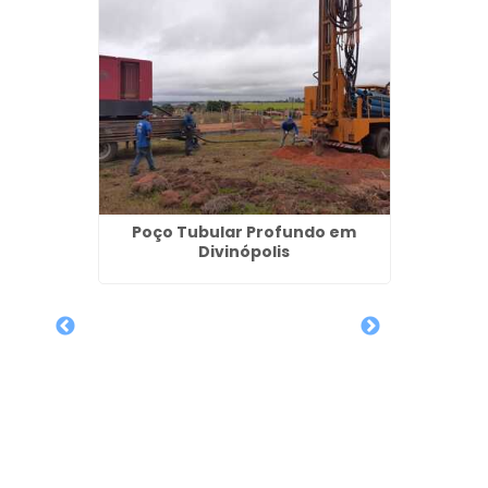
Poço Tubular Profundo em
Perf
Divinópolis
Poços
 de
iano em
os