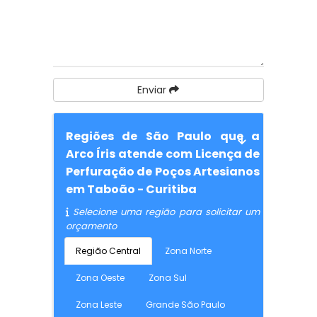
Enviar
Regiões de São Paulo que a
Arco Íris atende com Licença de
Perfuração de Poços Artesianos
em Taboão - Curitiba
Selecione uma região para solicitar um
orçamento
Região Central
Zona Norte
Zona Oeste
Zona Sul
Zona Leste
Grande São Paulo