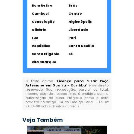
Bom Retiro
Brás
Cambuci
Centro
Consolação
Higienópolis
Glicério
Liberdade
Luz
Pari
República
Santa Cecília
Santa Efigênia
Sé
Vila Buarque
O texto acima "
Licença para Furar Poço
Artesiano em Guaíra - Curitiba
" é de direito
reservado. Sua reprodução, parcial ou total,
mesmo citando nossos links, é proibida sem a
autorização do autor. Plágio é crime e está
previsto no artigo 184 do Código Penal. –
Lei n°
9.610-98 sobre direitos autorais
.
Veja Também