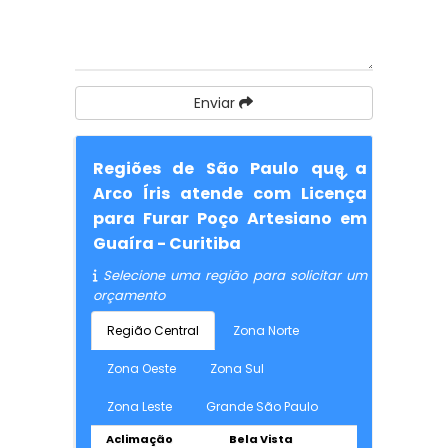
Enviar
Regiões de São Paulo que a
Arco Íris atende com Licença
para Furar Poço Artesiano em
Guaíra - Curitiba
Selecione uma região para solicitar um
orçamento
Região Central
Zona Norte
Zona Oeste
Zona Sul
Zona Leste
Grande São Paulo
Aclimação
Bela Vista