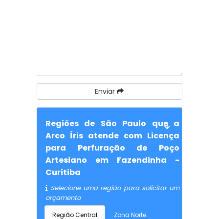
Enviar
Regiões de São Paulo que a
Arco Íris atende com Licença
para Perfuração de Poço
Artesiano em Fazendinha -
Curitiba
Selecione uma região para solicitar um
orçamento
Região Central
Zona Norte