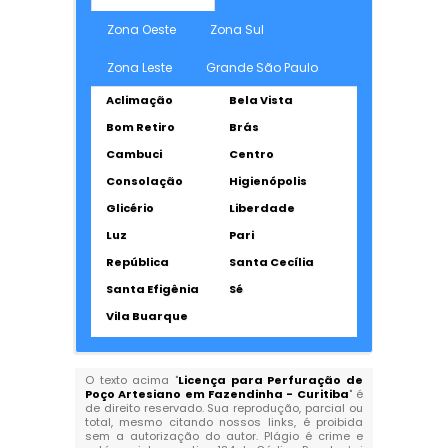
Zona Oeste
Zona Sul
Zona Leste
Grande São Paulo
Aclimação
Bela Vista
Bom Retiro
Brás
Cambuci
Centro
Consolação
Higienópolis
Glicério
Liberdade
Luz
Pari
República
Santa Cecília
Santa Efigênia
Sé
Vila Buarque
O texto acima "
Licença para Perfuração de
Poço Artesiano em Fazendinha - Curitiba
" é
de direito reservado. Sua reprodução, parcial ou
total, mesmo citando nossos links, é proibida
sem a autorização do autor. Plágio é crime e