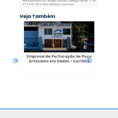
está previsto no artigo 184 do Código Penal. –
Lei
n° 9.610-98 sobre direitos autorais
.
Veja Também
Empresa de Perfuração de Poço
Empre
Artesiano em Xaxim - Curitiba
Ar
 de
iano em