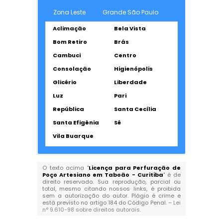
Zona Leste
Grande São Paulo
Aclimação
Bela Vista
Bom Retiro
Brás
Cambuci
Centro
Consolação
Higienópolis
Glicério
Liberdade
Luz
Pari
República
Santa Cecília
Santa Efigênia
Sé
Vila Buarque
O texto acima "
Licença para Perfuração de
Poço Artesiano em Taboão - Curitiba
" é de
direito reservado. Sua reprodução, parcial ou
total, mesmo citando nossos links, é proibida
sem a autorização do autor. Plágio é crime e
está previsto no artigo 184 do Código Penal. –
Lei
n° 9.610-98 sobre direitos autorais
.