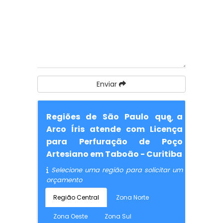
Enviar
Regiões de São Paulo que a
Arco Íris atende com Licença
para Perfuração de Poço
Artesiano em Taboão - Curitiba
Selecione uma região para solicitar um
orçamento
Região Central
Zona Norte
Zona Oeste
Zona Sul