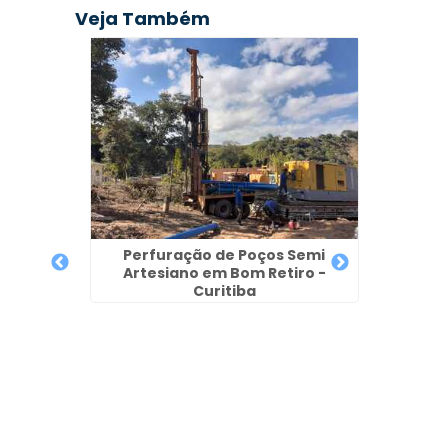
Veja Também
Perfuração de Poços Semi
Artesiano em Bom Retiro -
de Poço
Curitiba
ra
Proje