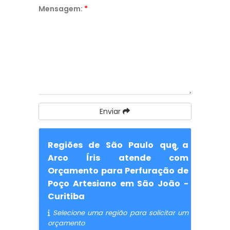
Mensagem:
*
Enviar
Regiões de São Paulo que a
Arco Íris atende com
Orçamento para Perfuração de
Poço Artesiano em São João -
Curitiba
Selecione uma região para solicitar um
orçamento