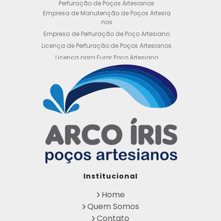
Perfuração de Poços Artesianos
Empresa de Manutenção de Poços Artesia
nos
Empresa de Perfuração de Poço Artesiano
Licença de Perfuração de Poços Artesianos
Licença para Furar Poço Artesiano
Licença para Perfuração de Poço Artesiano
Licença para Poço Semi Artesiano
Manutenção de Poço Semi Artesiano
Manutenção Preventiva de Poços Artesiano
s
Obtenha sua Licença de Perfuração de Poç
o Artesiano
Orçamento de Poço Semi Artesiano
Orçamento para Perfuração de Poço Artesi
ano
Outorga DAEE para Poço Artesiano
Institucional
Outorga de Direito de uso de Recursos Hídri
cos
Home
Outorga para Perfuração de Poços Artesia
Quem Somos
nos
Contato