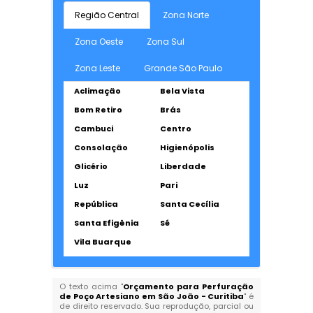
Região Central
Zona Norte
Zona Oeste
Zona Sul
Zona Leste
Grande São Paulo
Aclimação
Bela Vista
Bom Retiro
Brás
Cambuci
Centro
Consolação
Higienópolis
Glicério
Liberdade
Luz
Pari
República
Santa Cecília
Santa Efigênia
Sé
Vila Buarque
O texto acima "
Orçamento para Perfuração
de Poço Artesiano em São João - Curitiba
" é
de direito reservado. Sua reprodução, parcial ou