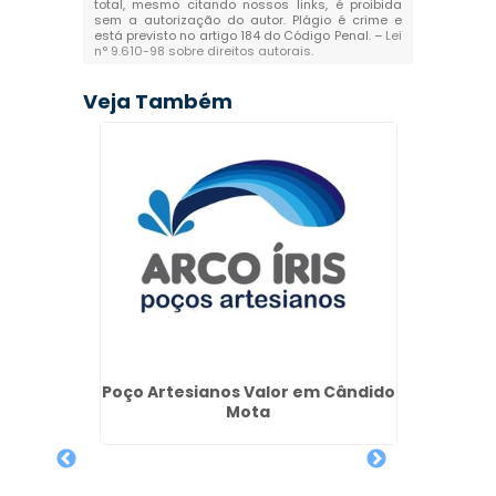
total, mesmo citando nossos links, é proibida
sem a autorização do autor. Plágio é crime e
está previsto no artigo 184 do Código Penal. –
Lei
n° 9.610-98 sobre direitos autorais
.
Veja Também
Poço Artesianos Valor em Cândido
Empre
Mota
V