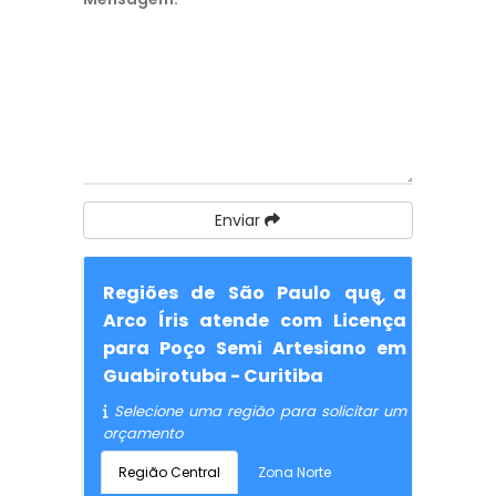
Enviar
Regiões de São Paulo que a
Arco Íris atende com Licença
para Poço Semi Artesiano em
Guabirotuba - Curitiba
Selecione uma região para solicitar um
orçamento
Região Central
Zona Norte