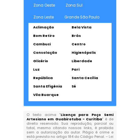
Zona Oeste
Zona Sul
Zona Leste
Grande São Paulo
Aclimação
Bela Vista
Bom Retiro
Brás
Cambuci
Centro
Consolação
Higienópolis
Glicério
Liberdade
Luz
Pari
República
Santa Cecília
Santa Efigênia
Sé
Vila Buarque
O texto acima "
Licença para Poço Semi
Artesiano em Guabirotuba - Curitiba
" é de
direito reservado. Sua reprodução, parcial ou
total, mesmo citando nossos links, é proibida
sem a autorização do autor. Plágio é crime e
está previsto no artigo 184 do Código Penal. –
Lei