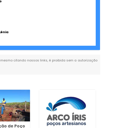
o
gênia
al, mesmo citando nossos links, é proibida sem a autorização
ão de Poço