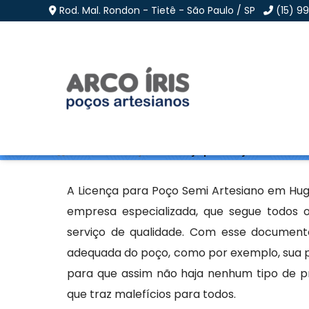
Rod. Mal. Rondon - Tietê - São Paulo / SP
(15) 9
Licença para Poço Sem
Home
»
Informações
»
Licença para Poço Semi Artes
A Licença para Poço Semi Artesiano em Hug
empresa especializada, que segue todos 
serviço de qualidade. Com esse document
adequada do poço, como por exemplo, sua pr
para que assim não haja nenhum tipo de 
que traz malefícios para todos.