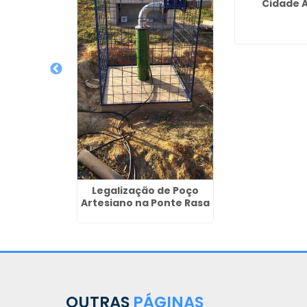
Cidade 
nto de
ireito de
uas em
ol
Legalização de Poço
Artesiano na Ponte Rasa
OUTRAS
PÁGINAS