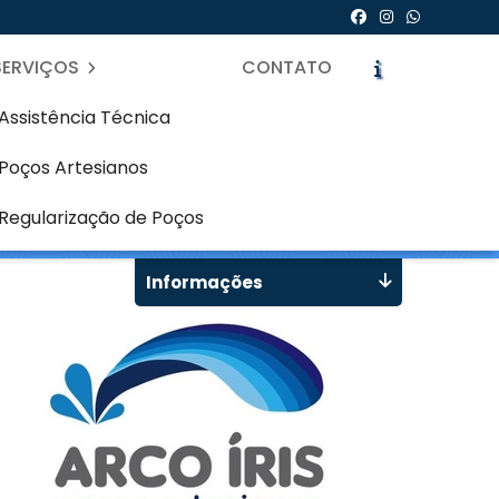
SERVIÇOS
CONTATO
Assistência Técnica
Poços Artesianos
 - Curitiba
icite um Orçamento
Chame no WhatsApp
Regularização de Poços
Informações