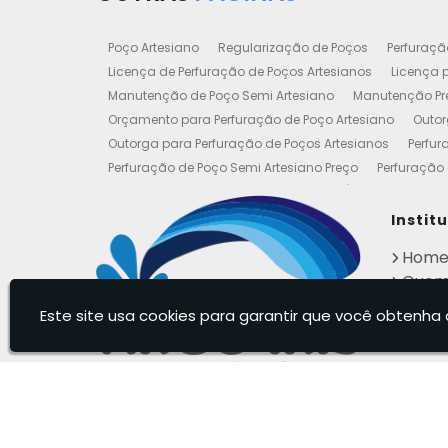
Poço Artesiano
Regularização de Poços
Perfuraçã
Licença de Perfuração de Poços Artesianos
Licença p
Manutenção de Poço Semi Artesiano
Manutenção Pre
Orçamento para Perfuração de Poço Artesiano
Outor
Outorga para Perfuração de Poços Artesianos
Perfur
Perfuração de Poço Semi Artesiano Preço
Perfuração 
Perfuração e Construção de Poços de Água
Poço Art
Poço Artesiano Valor Metro
Poço Semi Artesiano Man
Instit
Outorgas e Licenças de Poços Artesianos
Requerimen
Hom
Empresa de Poço Artesiano
Legalização de Poço Art
Quem
Perfuração de Poços de Água
Perfuração de Poços P
Cont
Regularização de Poços Artesianos
Empresa de Manu
Este site usa cookies para garantir que você obtenha 
Infor
Poço Artesianos Valor
Poço Artesiano Valor
Poços 
Poço Artesiano Legalizado
Poço Artesiano Residenci
Empresas que Furam Poços Artesianos
Arco Íris - Poços Artesianos