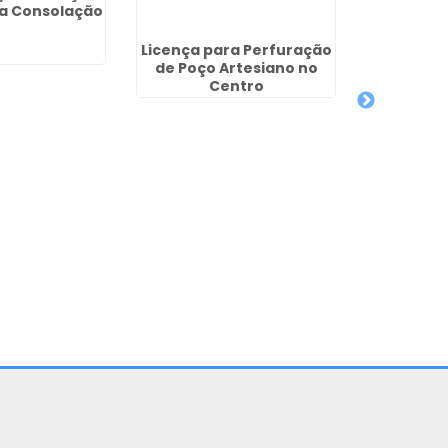
na Consolação
Licença para Perfuração
Regulari
de Poço Artesiano no
Artesiano
Centro