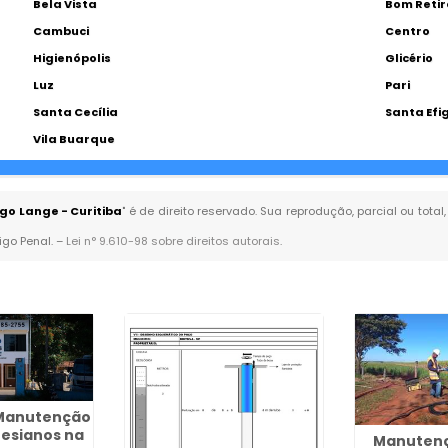
Bela Vista
Bom Retir
Cambuci
Centro
Higienópolis
Glicério
Luz
Pari
Santa Cecília
Santa Efi
Vila Buarque
go Lange - Curitiba
" é de direito reservado. Sua reprodução, parcial ou tot
igo Penal. –
Lei n° 9.610-98 sobre direitos autorais
.
Manutenção
tesianos na
Manutenç