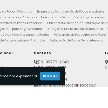
o de Poços Artesianos
Empresa de Manutenção de Poços Artesianos
ara Furar Poço Artesiano
Licença para Perfuração de Poço Artesiano
ventiva de Poços Artesianos
Obtenha sua Licença de Perfuração de P
ga DAEE para Poço Artesiano
Outorga de Direito de uso de Recursos Hí
ação de Poço Artesiano na Rocha
Perfuração de Poço Artesiano Preço
de Poços Artesianos Profundos
Perfuração de Poços Semi Artesiano
esiano 100 Metros
Poço Artesiano Custo por Metro
Poço Artesiano Li
utenção
Projeto de Perfuração de Poços Artesianos
Quanto Custa o M
ucional
Contato
L
to de Outorga de Direito de uso das Águas
Construção de Poço Artes
e
(15) 99772-2340
esiano
Licença de Poço Artesiano
Manutenção de Poço Artesiano
 Somos
(15) 3285-2755
E
reço
Poço Artesiano Autorização
Poço Tubular Profundo
Poços Art
ato
(15) 3282-2568
tenção de Poço Artesiano
Poços Artesianos
Empresa de Poços Art
a melhor experiência.
ACEITAR
mações
(15) 99802-7184
Artesianos Manutenção
Outorga Poços Artesianos
Poço Artesiano 
arcoirispocos@arcoirispocos.c
al
Conserto de Bombas de Poço Artesiano
Perfuração de Poços
Se
om.br