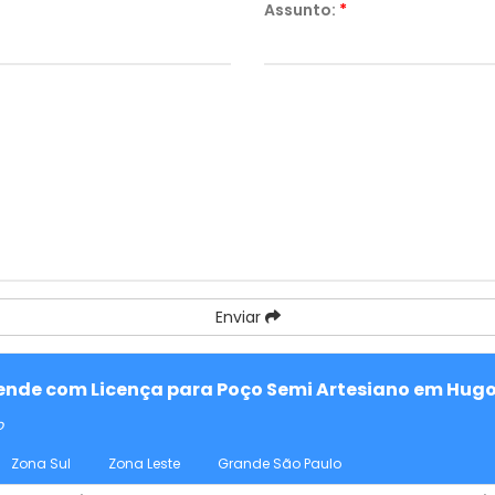
Assunto:
*
Enviar
atende com Licença para Poço Semi Artesiano em Hugo
o
Zona Sul
Zona Leste
Grande São Paulo