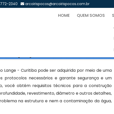
9772-2340
arcoirispocos@arcoirispocos.com.br
HOME
QUEM SOMOS
i Artesiano em Hugo Lange
Sol
iano em Hugo Lange - Curitiba
o Lange - Curitiba pode ser adquirida por meio de uma
os protocolos necessários e garante segurança e um
o, você obtém requisitos técnicos para a construção
ofundidade, revestimento, diâmetro e outros detalhes,
problema na estrutura e nem a contaminação da água,