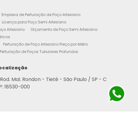
Empresa de Perfuração de Poço Artesiano
Licença para Poço Semi Artesiano
oço Artesiano
Orçamento de Poço Semi Artesiano
dricos
Perfuração de Poço Artesiano Preço por Metro
Perfuração de Poços Tubulares Profundos
cença Ambiental
Poço Artesiano Residencial Preço
etro de Perfuração de Poço Artesiano
ocalização
iano
Empresa de Perfuração de Poços
Rod. Mal. Rondon - Tietê - São Paulo / SP - C
Perfuração de Poço Artesiano
P: 18530-000
esianos Residencial
Poços Artesianos Valor
esianos
Poços Artesianos Perfuração
para Empresas
Poço Artesiano em Condomínio
rviço de Perfuração de Poços Artesianos