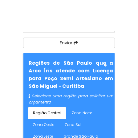
Enviar
Regiões de São Paulo que a
Arco Íris atende com Licença
para Poço Semi Artesiano em
São Miguel - Curitiba
Selecione uma região para solicitar um
orçamento
Região Central
Zona Norte
Zona Oeste
Zona Sul
Zona Leste
Grande São Paulo