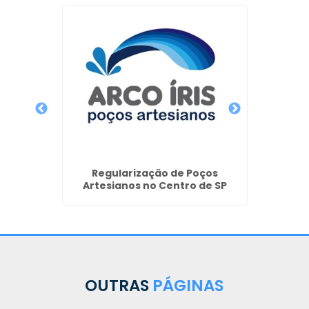
Perfur
 de
Regularização de Poços
iano no
Artesianos no Centro de SP
OUTRAS
PÁGINAS