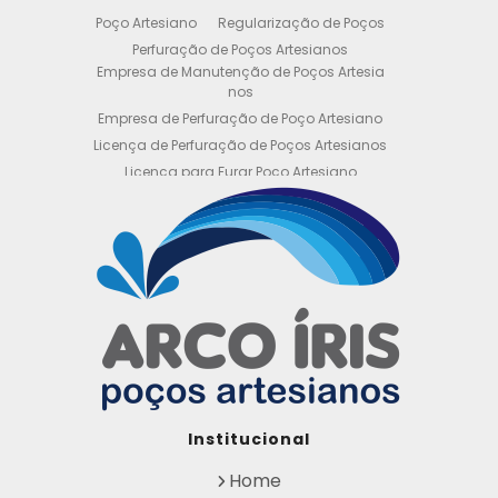
Poço Artesiano
Regularização de Poços
Perfuração de Poços Artesianos
Empresa de Manutenção de Poços Artesia
nos
Empresa de Perfuração de Poço Artesiano
Licença de Perfuração de Poços Artesianos
Licença para Furar Poço Artesiano
Licença para Perfuração de Poço Artesiano
Licença para Poço Semi Artesiano
Manutenção de Poço Semi Artesiano
Manutenção Preventiva de Poços Artesiano
s
Obtenha sua Licença de Perfuração de Poç
o Artesiano
Orçamento de Poço Semi Artesiano
Orçamento para Perfuração de Poço Artesi
ano
Outorga DAEE para Poço Artesiano
Institucional
Outorga de Direito de uso de Recursos Hídri
cos
Home
Outorga para Perfuração de Poços Artesia