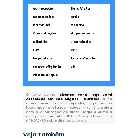
Aclimação
Bela Vista
Bom Retiro
Brás
Cambuci
Centro
Consolação
Higienópolis
Glicério
Liberdade
Luz
Pari
República
Santa Cecília
Santa Efigênia
Sé
Vila Buarque
O texto acima "
Licença para Poço Semi
Artesiano em São Miguel - Curitiba
" é de
direito reservado. Sua reprodução, parcial ou
total, mesmo citando nossos links, é proibida
sem a autorização do autor. Plágio é crime e
está previsto no artigo 184 do Código Penal. –
Lei
n° 9.610-98 sobre direitos autorais
.
Veja Também