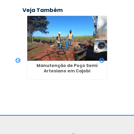
Veja Também
e Poços
unda
Manutenção de Poço Semi
Artesiano em Cajobi
Poço 