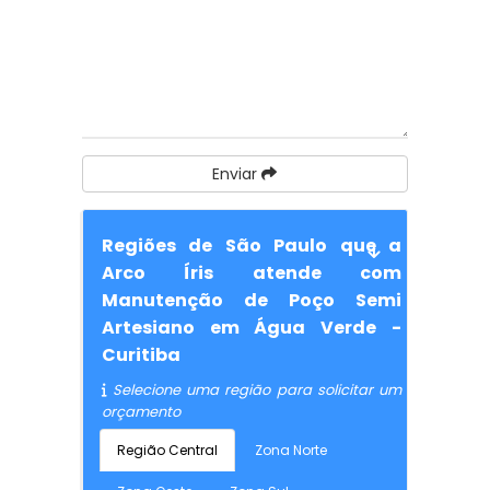
Enviar
Regiões de São Paulo que a
Arco Íris atende com
Manutenção de Poço Semi
Artesiano em Água Verde -
Curitiba
Selecione uma região para solicitar um
orçamento
Região Central
Zona Norte