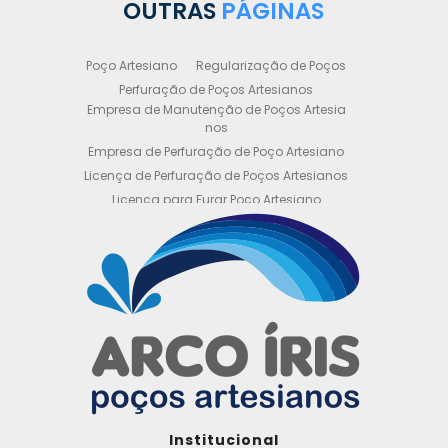
OUTRAS
PÁGINAS
Poço Artesiano
Regularização de Poços
Perfuração de Poços Artesianos
Empresa de Manutenção de Poços Artesia
nos
Empresa de Perfuração de Poço Artesiano
Licença de Perfuração de Poços Artesianos
Licença para Furar Poço Artesiano
Licença para Perfuração de Poço Artesiano
Licença para Poço Semi Artesiano
Manutenção de Poço Semi Artesiano
Manutenção Preventiva de Poços Artesiano
s
Obtenha sua Licença de Perfuração de Poç
o Artesiano
Orçamento de Poço Semi Artesiano
Orçamento para Perfuração de Poço Artesi
ano
Outorga DAEE para Poço Artesiano
Institucional