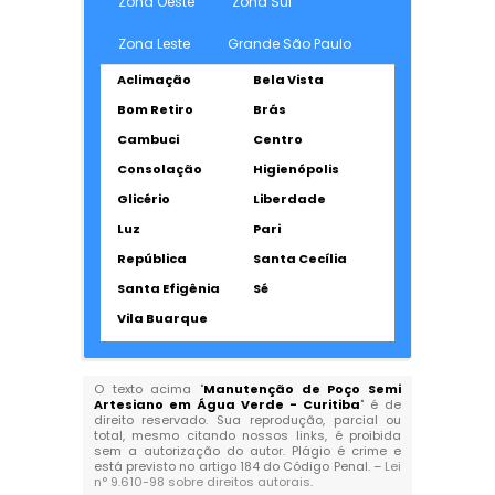
Zona Oeste
Zona Sul
Zona Leste
Grande São Paulo
Aclimação
Bela Vista
Bom Retiro
Brás
Cambuci
Centro
Consolação
Higienópolis
Glicério
Liberdade
Luz
Pari
República
Santa Cecília
Santa Efigênia
Sé
Vila Buarque
O texto acima "
Manutenção de Poço Semi
Artesiano em Água Verde - Curitiba
" é de
direito reservado. Sua reprodução, parcial ou
total, mesmo citando nossos links, é proibida
sem a autorização do autor. Plágio é crime e
está previsto no artigo 184 do Código Penal. –
Lei
n° 9.610-98 sobre direitos autorais
.