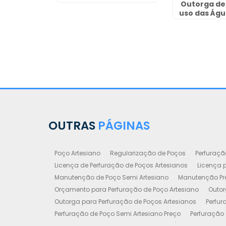
Outorga de 
uso das Águ
Horiz
OUTRAS
PÁGINAS
Poço Artesiano
Regularização de Poços
Perfuraçã
Licença de Perfuração de Poços Artesianos
Licença p
Manutenção de Poço Semi Artesiano
Manutenção Pre
Orçamento para Perfuração de Poço Artesiano
Outor
Outorga para Perfuração de Poços Artesianos
Perfur
Perfuração de Poço Semi Artesiano Preço
Perfuração 
Perfuração e Construção de Poços de Água
Poço Art