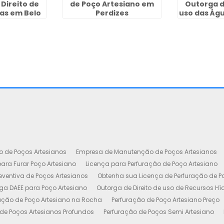
Direito de
de Poço Artesiano em
Outorga d
as em Belo
Perdizes
uso das Águ
onte
o de Poços Artesianos
Empresa de Manutenção de Poços Artesianos
ara Furar Poço Artesiano
Licença para Perfuração de Poço Artesiano
ventiva de Poços Artesianos
Obtenha sua Licença de Perfuração de P
ga DAEE para Poço Artesiano
Outorga de Direito de uso de Recursos Hí
ação de Poço Artesiano na Rocha
Perfuração de Poço Artesiano Preço
de Poços Artesianos Profundos
Perfuração de Poços Semi Artesiano
esiano 100 Metros
Poço Artesiano Custo por Metro
Poço Artesiano Li