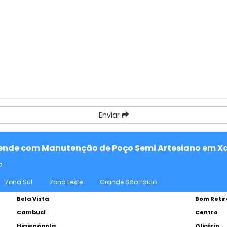
Enviar
atende com Manutenção de Poço Semi Artesiano em Xa
o
Zona Sul
Zona Leste
Grande São Paulo
Bela Vista
Bom Retir
Cambuci
Centro
Higienópolis
Glicério