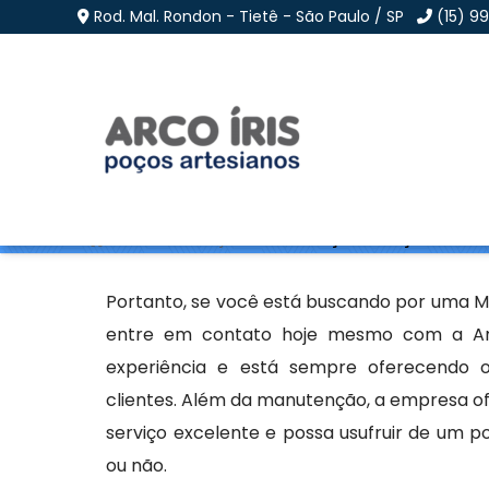
Rod. Mal. Rondon - Tietê - São Paulo / SP
(15) 9
Manutenção de Poço S
Home
»
Informações
»
Manutenção de Poço Semi Arte
Portanto, se você está buscando por uma M
entre em contato hoje mesmo com a Arco
experiência e está sempre oferecendo os
clientes. Além da manutenção, a empresa of
serviço excelente e possa usufruir de um po
ou não.