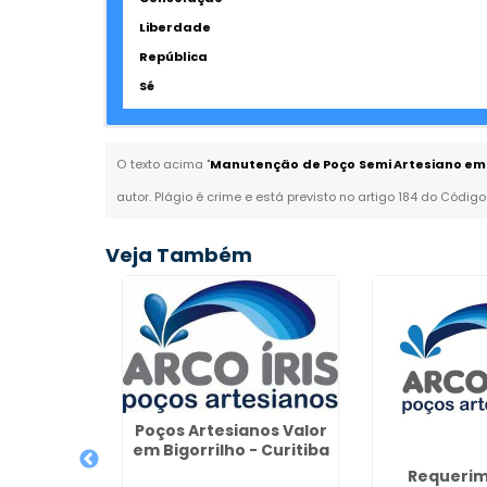
Liberdade
República
Sé
O texto acima "
Manutenção de Poço Semi Artesiano em 
autor. Plágio é crime e está previsto no artigo 184 do Código
Veja Também
e Poço
 Jundiaí
Poços Artesianos Valor
em Bigorrilho - Curitiba
Requerim