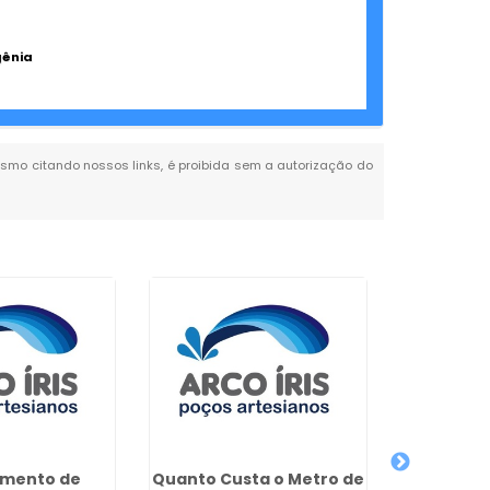
gênia
 mesmo citando nossos links, é proibida sem a autorização do
Perfura
Tubulare
imento de
Quanto Custa o Metro de