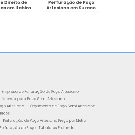
e Direito de
Perfuração de Poço
as em Itabira
Artesiano em Suzano
Empresa de Perfuração de Poço Artesiano
Licença para Poço Semi Artesiano
oço Artesiano
Orçamento de Poço Semi Artesiano
dricos
Perfuração de Poço Artesiano Preço por Metro
Perfuração de Poços Tubulares Profundos
cença Ambiental
Poço Artesiano Residencial Preço