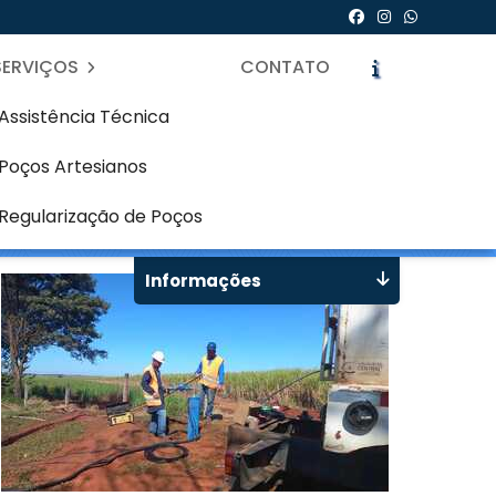
SERVIÇOS
CONTATO
Assistência Técnica
Poços Artesianos
Curitiba
icite um Orçamento
Chame no WhatsApp
Regularização de Poços
Informações