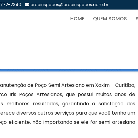
9772-2340
arcoirispocos@arcoirispocos.com.br
HOME
QUEM SOMOS
emi Artesiano em Xaxim - 
Sol
siano em Xaxim - Curitiba
anutenção de Poço Semi Artesiano em Xaxim - Curitiba,
 Iris Poços Artesianos, que possui muitos anos de
 melhores resultados, garantindo a satisfação dos
erece diversos outros serviços para que você tenha um
ço eficiente, não importando se ele for semi artesiano