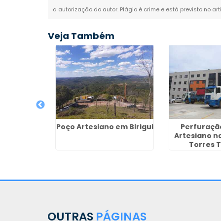
a autorização do autor. Plágio é crime e está previsto no ar
Veja Também
Poço Artesiano em Birigui
Perfuraçã
Artesiano n
ireito de
Torres T
s Hídricos
Guaru
raba
OUTRAS
PÁGINAS