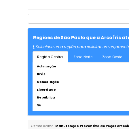
Regiões de São Paulo que a Arco Íris 
Selecione uma região para solicitar um orçament
Região Central
Zona Norte
Zona Oeste
Aclimação
Brás
Consolação
Liberdade
República
Sé
O texto acima "
Manutenção Preventiva de Poços Artesia