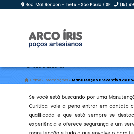
Rod. Mal. Rondon - Tietê - São Paulo / SP
(15) 9
Manutenção Preventiv
Curitiba
Home
»
Informações
»
Manutenção Preventiva de Poç
Se você está buscando por uma Manutenção
Curitiba, vale a pena entrar em contato 
qualificada e que está sempre se desta
experiência e oferece segurança e um servi
manutenção e tudo o que envolve o bom fu