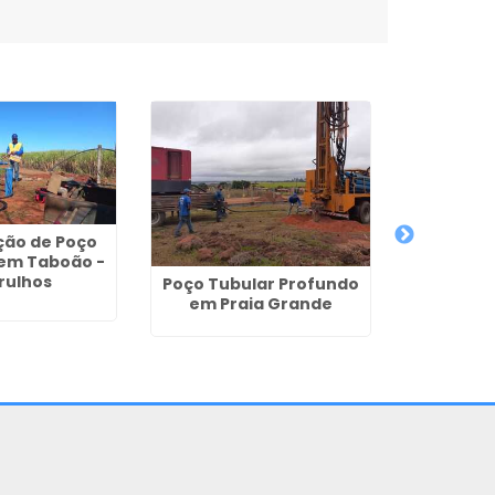
ão de Poço
 em Taboão -
rulhos
Poço Tubular Profundo
em Praia Grande
Poço Arte