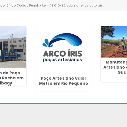
tigo 184 do Código Penal. –
Lei n° 9.610-98 sobre direitos autorais
.
Manutenç
Artesiano
Gua
o de Poço
a Rocha em
Poço Artesiano Valor
ibagy -
Metro em Rio Pequeno
lhos