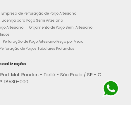
Empresa de Perfuração de Poço Artesiano
Licença para Poço Semi Artesiano
oço Artesiano
Orçamento de Poço Semi Artesiano
dricos
Perfuração de Poço Artesiano Preço por Metro
Perfuração de Poços Tubulares Profundos
cença Ambiental
Poço Artesiano Residencial Preço
etro de Perfuração de Poço Artesiano
ocalização
iano
Empresa de Perfuração de Poços
Rod. Mal. Rondon - Tietê - São Paulo / SP - C
Perfuração de Poço Artesiano
P: 18530-000
esianos Residencial
Poços Artesianos Valor
esianos
Poços Artesianos Perfuração
para Empresas
Poço Artesiano em Condomínio
rviço de Perfuração de Poços Artesianos