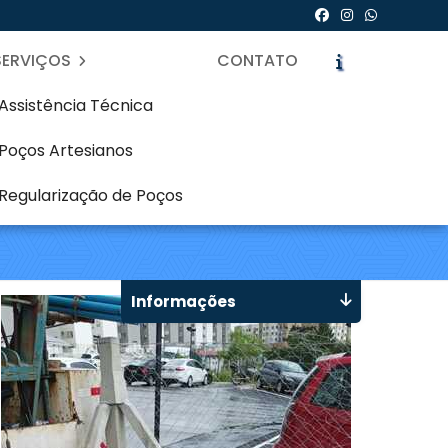
SERVIÇOS
CONTATO
Assistência Técnica
Poços Artesianos
lto Boqueirão -
Regularização de Poços
icite um Orçamento
Chame no WhatsApp
Informações