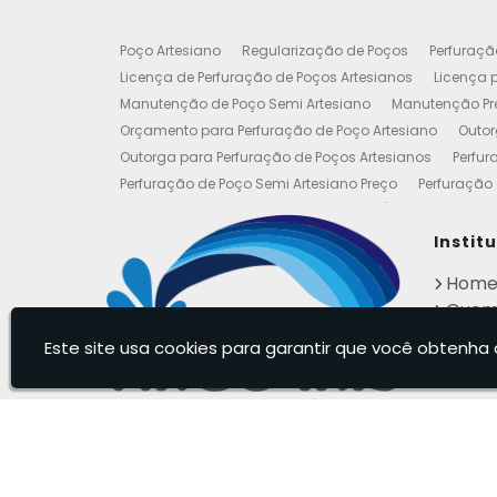
Poço Artesiano
Regularização de Poços
Perfuraçã
Licença de Perfuração de Poços Artesianos
Licença p
Manutenção de Poço Semi Artesiano
Manutenção Pre
Orçamento para Perfuração de Poço Artesiano
Outor
Outorga para Perfuração de Poços Artesianos
Perfur
Perfuração de Poço Semi Artesiano Preço
Perfuração 
Perfuração e Construção de Poços de Água
Poço Art
Poço Artesiano Valor Metro
Poço Semi Artesiano Man
Instit
Outorgas e Licenças de Poços Artesianos
Requerimen
Hom
Empresa de Poço Artesiano
Legalização de Poço Art
Quem
Perfuração de Poços de Água
Perfuração de Poços P
Cont
Regularização de Poços Artesianos
Empresa de Manu
Este site usa cookies para garantir que você obtenha 
Infor
Poço Artesianos Valor
Poço Artesiano Valor
Poços 
Poço Artesiano Legalizado
Poço Artesiano Residenci
Empresas que Furam Poços Artesianos
Arco Íris - Poços Artesianos