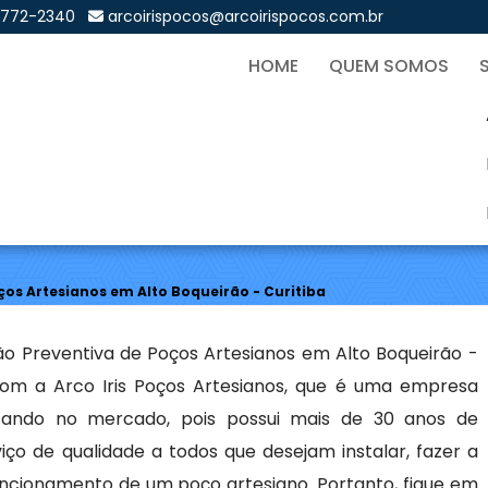
9772-2340
arcoirispocos@arcoirispocos.com.br
HOME
QUEM SOMOS
a de Poços Artesianos em A
Sol
os Artesianos em Alto Boqueirão - Curitiba
 Preventiva de Poços Artesianos em Alto Boqueirão -
com a Arco Iris Poços Artesianos, que é uma empresa
cando no mercado, pois possui mais de 30 anos de
ço de qualidade a todos que desejam instalar, fazer a
ncionamento de um poço artesiano. Portanto, fique em