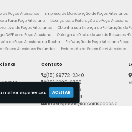
o de Poços Artesianos
Empresa de Manutenção de Poços Artesianos
ara Furar Poço Artesiano
Licença para Perfuração de Poço Artesiano
ventiva de Poços Artesianos
Obtenha sua Licença de Perfuração de P
ga DAEE para Poço Artesiano
Outorga de Direito de uso de Recursos Hí
ação de Poço Artesiano na Rocha
Perfuração de Poço Artesiano Preço
de Poços Artesianos Profundos
Perfuração de Poços Semi Artesiano
esiano 100 Metros
Poço Artesiano Custo por Metro
Poço Artesiano Li
utenção
Projeto de Perfuração de Poços Artesianos
Quanto Custa o M
ucional
Contato
L
to de Outorga de Direito de uso das Águas
Construção de Poço Artes
e
(15) 99772-2340
esiano
Licença de Poço Artesiano
Manutenção de Poço Artesiano
 Somos
(15) 3285-2755
E
reço
Poço Artesiano Autorização
Poço Tubular Profundo
Poços Art
ato
(15) 3282-2568
tenção de Poço Artesiano
Poços Artesianos
Empresa de Poços Art
a melhor experiência.
ACEITAR
mações
(15) 99802-7184
Artesianos Manutenção
Outorga Poços Artesianos
Poço Artesiano 
arcoirispocos@arcoirispocos.c
al
Conserto de Bombas de Poço Artesiano
Perfuração de Poços
Se
om.br