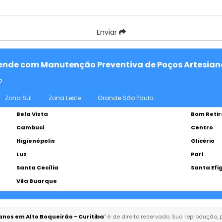
Enviar
atende com Manutenção Preventiva de Poços Artesian
o
Zona Sul
Zona Leste
Grande São Paulo
Bela Vista
Bom Retir
Cambuci
Centro
Higienópolis
Glicério
Luz
Pari
Santa Cecília
Santa Efi
Vila Buarque
nos em Alto Boqueirão - Curitiba
" é de direito reservado. Sua reprodução,