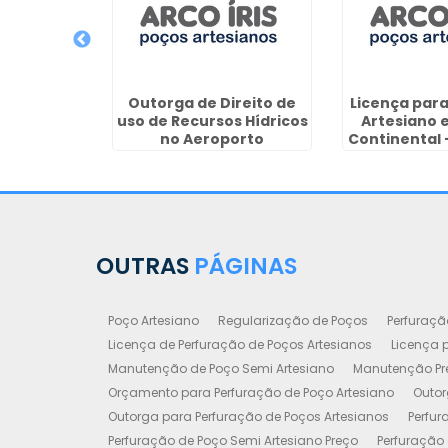
cenças de
Outorga de Direito de
Licença para
ianos em
uso de Recursos Hídricos
Artesiano 
Curitiba
no Aeroporto
Continental 
OUTRAS
PÁGINAS
Poço Artesiano
Regularização de Poços
Perfuraçã
Licença de Perfuração de Poços Artesianos
Licença p
Manutenção de Poço Semi Artesiano
Manutenção Pre
Orçamento para Perfuração de Poço Artesiano
Outor
Outorga para Perfuração de Poços Artesianos
Perfur
Perfuração de Poço Semi Artesiano Preço
Perfuração 