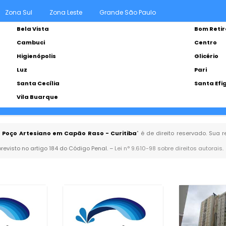
Zona Sul
Zona Leste
Grande São Paulo
Bela Vista
Bom Retir
Cambuci
Centro
Higienópolis
Glicério
Luz
Pari
Santa Cecília
Santa Efi
Vila Buarque
 Poço Artesiano em Capão Raso - Curitiba
" é de direito reservado. Sua 
previsto no artigo 184 do Código Penal. –
Lei n° 9.610-98 sobre direitos autorais
.