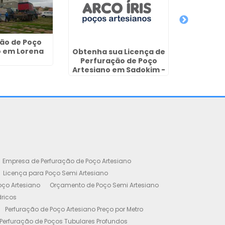
Empresa 
de Poço
An
ão de Poço
o em Lorena
Obtenha sua Licença de
Perfuração de Poço
Artesiano em Sadokim -
Guarulhos
Empresa de Perfuração de Poço Artesiano
Licença para Poço Semi Artesiano
oço Artesiano
Orçamento de Poço Semi Artesiano
dricos
Perfuração de Poço Artesiano Preço por Metro
Perfuração de Poços Tubulares Profundos