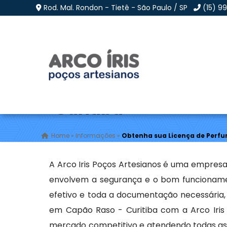
Rod. Mal. Rondon - Tietê - São Paulo / SP
(15) 9
Obtenha sua Licença 
- Curitiba
Home
»
Informações
»
Obtenha sua Licença de Perfu
A Arco Iris Poços Artesianos é uma empresa
envolvem a segurança e o bom funcionamen
efetivo e toda a documentação necessária,
em Capão Raso - Curitiba com a Arco Iris
mercado competitivo e atendendo todas as n