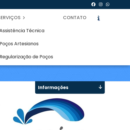
SERVIÇOS
CONTATO
Assistência Técnica
Poços Artesianos
esiano em Capão Raso
Regularização de Poços
icite um Orçamento
Chame no WhatsApp
Informações