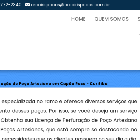
9772-2340
arcoirispocos@arcoirispocos.com.br
HOME
QUEM SOMOS
de Perfuração de Poço Art
Sol
ração de Poço Artesiano em Capão Raso - Curitiba
 especializada no ramo e oferece diversos serviços que
to desses poços. Por isso, se você deseja um serviço
 Obtenha sua Licença de Perfuração de Poço Artesiano
 Poços Artesianos, que está sempre se destacando no
ecessidades que os clientes possuem no seu dia a dia,