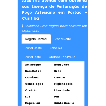
Arco Íris atende com Obtenha
sua Licença de Perfuração de
Poço Artesiano em Portão -
Curitiba
Selecione uma região para solicitar um
orçamento
Região Central
Zona Norte
Zona Oeste
Zona Sul
Zona Leste
Grande São Paulo
Aclimação
Bela Vista
Bom Retiro
Brás
Cambuci
Centro
Consolação
Higienópolis
Glicério
Liberdade
Luz
Pari
República
Santa Cecília