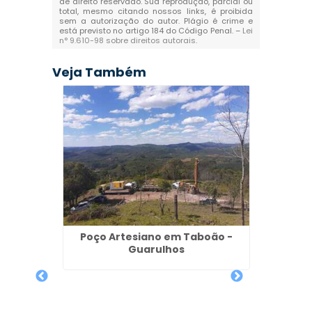
de direito reservado. Sua reprodução, parcial ou
total, mesmo citando nossos links, é proibida
sem a autorização do autor. Plágio é crime e
está previsto no artigo 184 do Código Penal. –
Lei
n° 9.610-98 sobre direitos autorais
.
Veja Também
Poço Artesiano em Taboão -
Guarulhos
biental
hos