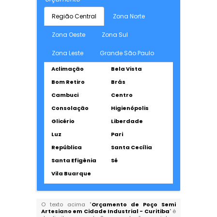
Região Central
Zona Norte
Zona Oeste
Zona Sul
Zona Leste
Grande São Paulo
Aclimação
Bela Vista
Bom Retiro
Brás
Cambuci
Centro
Consolação
Higienópolis
Glicério
Liberdade
Luz
Pari
República
Santa Cecília
Santa Efigênia
Sé
Vila Buarque
O texto acima "
Orçamento de Poço Semi
Artesiano em Cidade Industrial - Curitiba
" é