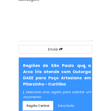
Enviar
Regiões de São Paulo que a
Arco Íris atende com Outorga
DAEE para Poço Artesiano em
Pilarzinho - Curitiba
Selecione uma região para solicitar um
orçamento
Região Central
Zona Norte