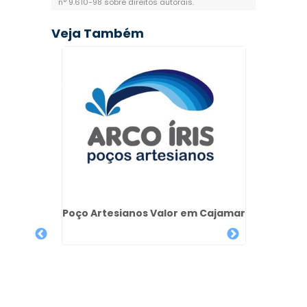
n° 9.610-98 sobre direitos autorais
.
Veja Também
ulares
mbuia -
Poço Artesianos Valor em Cajamar
Po