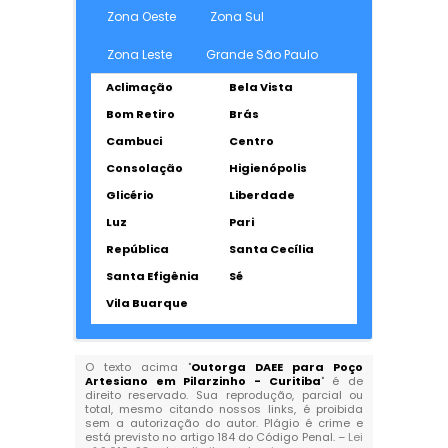
Zona Oeste
Zona Sul
Zona Leste
Grande São Paulo
Aclimação
Bela Vista
Bom Retiro
Brás
Cambuci
Centro
Consolação
Higienópolis
Glicério
Liberdade
Luz
Pari
República
Santa Cecília
Santa Efigênia
Sé
Vila Buarque
O texto acima "
Outorga DAEE para Poço
Artesiano em Pilarzinho - Curitiba
" é de
direito reservado. Sua reprodução, parcial ou
total, mesmo citando nossos links, é proibida
sem a autorização do autor. Plágio é crime e
está previsto no artigo 184 do Código Penal. –
Lei