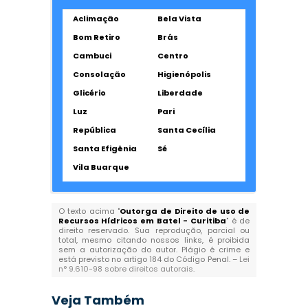
Aclimação
Bela Vista
Bom Retiro
Brás
Cambuci
Centro
Consolação
Higienópolis
Glicério
Liberdade
Luz
Pari
República
Santa Cecília
Santa Efigênia
Sé
Vila Buarque
O texto acima "
Outorga de Direito de uso de
Recursos Hídricos em Batel - Curitiba
" é de
direito reservado. Sua reprodução, parcial ou
total, mesmo citando nossos links, é proibida
sem a autorização do autor. Plágio é crime e
está previsto no artigo 184 do Código Penal. –
Lei
n° 9.610-98 sobre direitos autorais
.
Veja Também