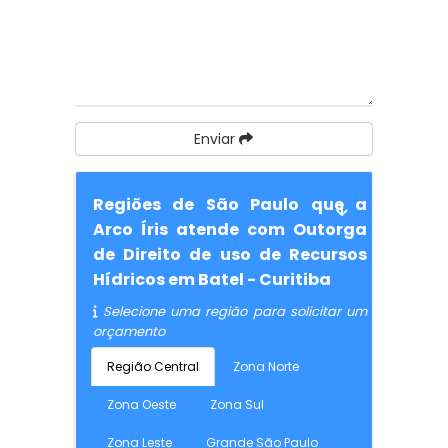
Enviar
Regiões de São Paulo que a
Arco Íris atende com Outorga
de Direito de uso de Recursos
Hídricos em Batel - Curitiba
Selecione uma região para solicitar um
orçamento
Região Central
Zona Norte
Zona Oeste
Zona Sul
Zona Leste
Grande São Paulo