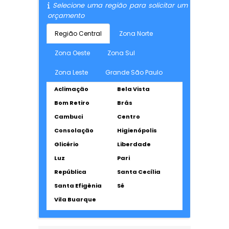
Selecione uma região para solicitar um
orçamento
Região Central
Zona Norte
Zona Oeste
Zona Sul
Zona Leste
Grande São Paulo
Aclimação
Bela Vista
Bom Retiro
Brás
Cambuci
Centro
Consolação
Higienópolis
Glicério
Liberdade
Luz
Pari
República
Santa Cecília
Santa Efigênia
Sé
Vila Buarque