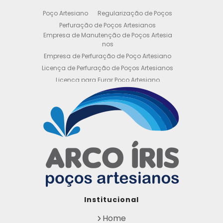
Poço Artesiano
Regularização de Poços
Perfuração de Poços Artesianos
Empresa de Manutenção de Poços Artesia
nos
Empresa de Perfuração de Poço Artesiano
Licença de Perfuração de Poços Artesianos
Licença para Furar Poço Artesiano
Licença para Perfuração de Poço Artesiano
Licença para Poço Semi Artesiano
Manutenção de Poço Semi Artesiano
Manutenção Preventiva de Poços Artesiano
s
Obtenha sua Licença de Perfuração de Poç
o Artesiano
Orçamento de Poço Semi Artesiano
Orçamento para Perfuração de Poço Artesi
ano
Outorga DAEE para Poço Artesiano
Institucional
Outorga de Direito de uso de Recursos Hídri
cos
Home