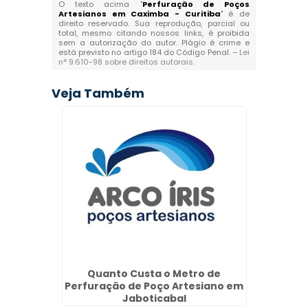
O texto acima "
Perfuração de Poços
Artesianos em Caximba - Curitiba
" é de
direito reservado. Sua reprodução, parcial ou
total, mesmo citando nossos links, é proibida
sem a autorização do autor. Plágio é crime e
está previsto no artigo 184 do Código Penal. –
Lei
n° 9.610-98 sobre direitos autorais
.
Veja Também
Poço S
ernador
Quanto Custa o Metro de
Perfuração de Poço Artesiano em
Jaboticabal