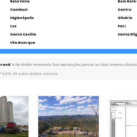
Bela Vista
Bom Retir
Cambuci
Centro
Higienópolis
Glicério
Luz
Pari
Santa Cecília
Santa Efi
Vila Buarque
Paraná
" é de direito reservado. Sua reprodução, parcial ou total, mesmo citand
n° 9.610-98 sobre direitos autorais
.