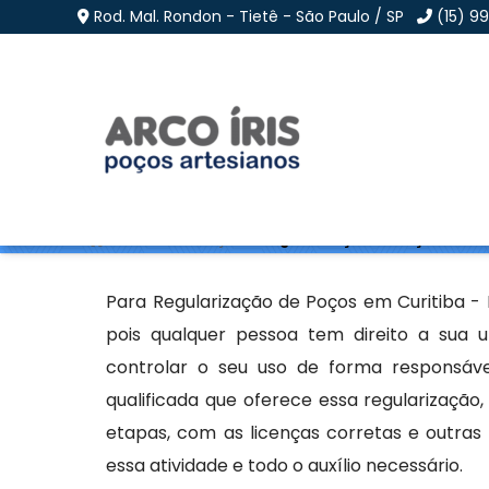
Rod. Mal. Rondon - Tietê - São Paulo / SP
(15) 9
Regularização de Poç
Home
»
Informações
»
Regularização de Poços em Cu
Para Regularização de Poços em Curitiba - 
pois qualquer pessoa tem direito a sua u
controlar o seu uso de forma responsáv
qualificada que oferece essa regularização,
etapas, com as licenças corretas e outra
essa atividade e todo o auxílio necessário.