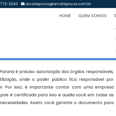
9772-2340
arcoirispocos@arcoirispocos.com.br
HOME
QUEM SOMOS
os em Curitiba - Paraná
Sol
ritiba - Paraná
Paraná é preciso autorização dos órgãos responsáveis,
tilização, onde o poder público fica responsável por
el. Por isso, é importante contar com uma empresa
 pois é certificada para isso e auxilia você em todas as
s necessidades. Assim, você garante o documento para