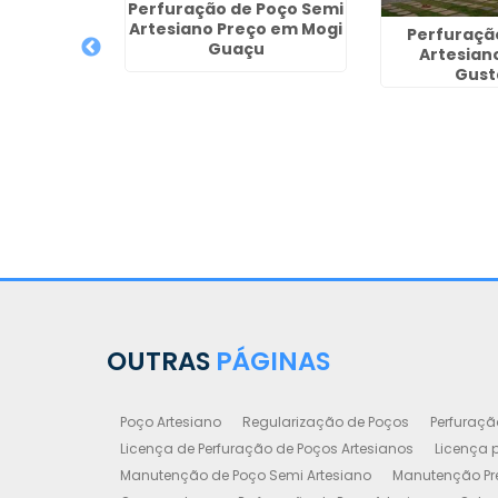
Perfuração de Poço Semi
Artesiano Preço em Mogi
Perfuraçã
Guaçu
Artesiano
Gust
furação de
ianos em
arulhos
OUTRAS
PÁGINAS
Poço Artesiano
Regularização de Poços
Perfuraçã
Licença de Perfuração de Poços Artesianos
Licença p
Manutenção de Poço Semi Artesiano
Manutenção Pre