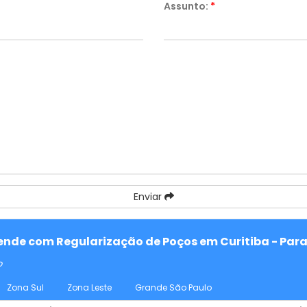
Assunto:
*
Enviar
atende com Regularização de Poços em Curitiba - Par
o
Zona Sul
Zona Leste
Grande São Paulo