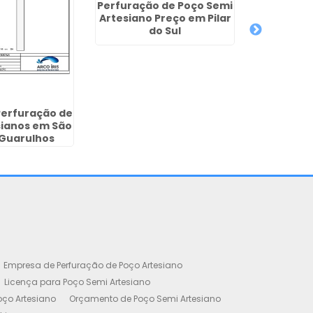
Perfuração de Poço Semi
Artesiano Preço em Pilar
Perfur
do Sul
Artesian
Gu
Perfuração de
sianos em São
 Guarulhos
Empresa de Perfuração de Poço Artesiano
Licença para Poço Semi Artesiano
oço Artesiano
Orçamento de Poço Semi Artesiano