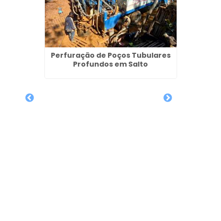
Perfuração de Poços Tubulares
Profundos em Salto
Poços
nas
Legali