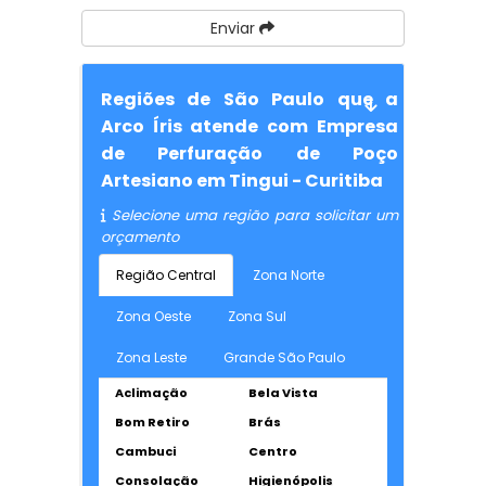
Enviar
Regiões de São Paulo que a
Arco Íris atende com Empresa
de Perfuração de Poço
Artesiano em Tingui - Curitiba
Selecione uma região para solicitar um
orçamento
Região Central
Zona Norte
Zona Oeste
Zona Sul
Zona Leste
Grande São Paulo
Aclimação
Bela Vista
Bom Retiro
Brás
Cambuci
Centro
Consolação
Higienópolis