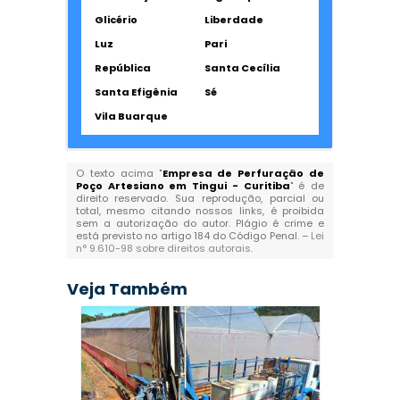
Glicério
Liberdade
Luz
Pari
República
Santa Cecília
Santa Efigênia
Sé
Vila Buarque
O texto acima "
Empresa de Perfuração de
Poço Artesiano em Tingui - Curitiba
" é de
direito reservado. Sua reprodução, parcial ou
total, mesmo citando nossos links, é proibida
sem a autorização do autor. Plágio é crime e
está previsto no artigo 184 do Código Penal. –
Lei
n° 9.610-98 sobre direitos autorais
.
Veja Também