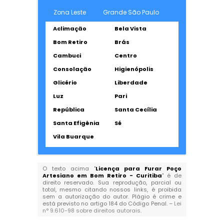
Zona Leste
Grande São Paulo
Aclimação
Bela Vista
Bom Retiro
Brás
Cambuci
Centro
Consolação
Higienópolis
Glicério
Liberdade
Luz
Pari
República
Santa Cecília
Santa Efigênia
Sé
Vila Buarque
O texto acima "
Licença para Furar Poço
Artesiano em Bom Retiro - Curitiba
" é de
direito reservado. Sua reprodução, parcial ou
total, mesmo citando nossos links, é proibida
sem a autorização do autor. Plágio é crime e
está previsto no artigo 184 do Código Penal. –
Lei
n° 9.610-98 sobre direitos autorais
.