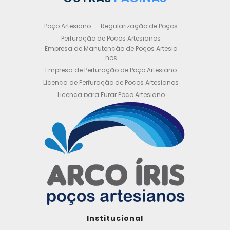
Poço Artesiano
Regularização de Poços
Perfuração de Poços Artesianos
Empresa de Manutenção de Poços Artesia
nos
Empresa de Perfuração de Poço Artesiano
Licença de Perfuração de Poços Artesianos
Licença para Furar Poço Artesiano
Licença para Perfuração de Poço Artesiano
Licença para Poço Semi Artesiano
Manutenção de Poço Semi Artesiano
Manutenção Preventiva de Poços Artesiano
s
Obtenha sua Licença de Perfuração de Poç
o Artesiano
Orçamento de Poço Semi Artesiano
Orçamento para Perfuração de Poço Artesi
ano
Outorga DAEE para Poço Artesiano
Institucional
Outorga de Direito de uso de Recursos Hídri