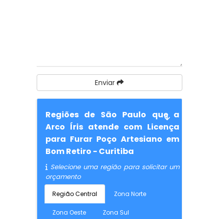
Enviar
Regiões de São Paulo que a
Arco Íris atende com Licença
para Furar Poço Artesiano em
Bom Retiro - Curitiba
Selecione uma região para solicitar um
orçamento
Região Central
Zona Norte
Zona Oeste
Zona Sul