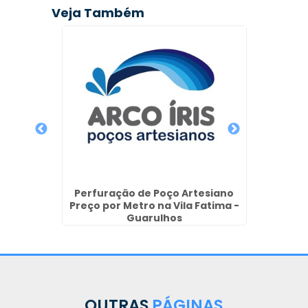
Veja Também
Poç
ção de
Perfuração de Poço Artesiano
pa
Preço por Metro na Vila Fatima -
Guarulhos
OUTRAS
PÁGINAS