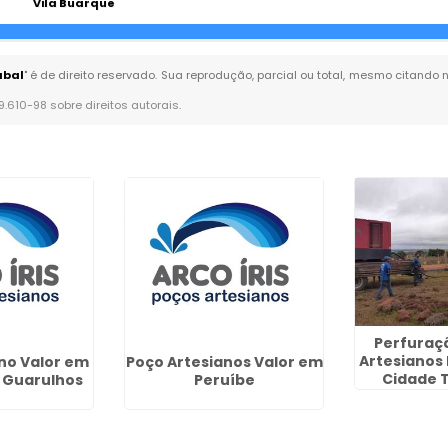
Vila Buarque
abal
" é de direito reservado. Sua reprodução, parcial ou total, mesmo citando 
 9.610-98 sobre direitos autorais
.
Perfuraç
Artesianos
no Valor em
Poço Artesianos Valor em
Cidade 
 Guarulhos
Peruíbe