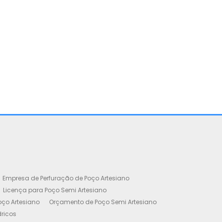
Projeto d
Poços A
Taboão
Empresa de Perfuração de Poço Artesiano
Licença para Poço Semi Artesiano
oço Artesiano
Orçamento de Poço Semi Artesiano
dricos