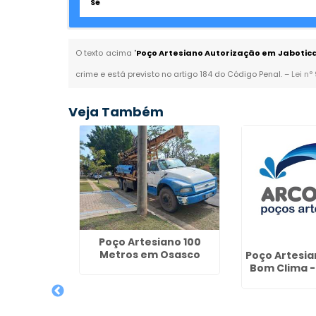
Sé
O texto acima "
Poço Artesiano Autorização em Jabotic
crime e está previsto no artigo 184 do Código Penal. –
Lei n°
Veja Também
Poço Artesiano 100
Metros em Osasco
ianos em
Poço Artesia
angaba
Bom Clima -