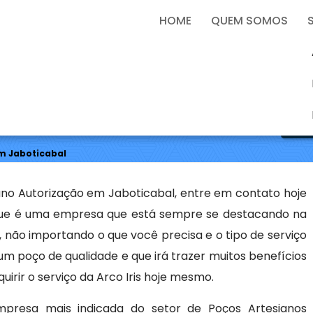
9772-2340
arcoirispocos@arcoirispocos.com.br
HOME
QUEM SOMOS
ização em Jaboticabal
Sol
m Jaboticabal
no Autorização em Jaboticabal, entre em contato hoje
 que é uma empresa que está sempre se destacando na
 não importando o que você precisa e o tipo de serviço
um poço de qualidade e que irá trazer muitos benefícios
dquirir o serviço da Arco Iris hoje mesmo.
mpresa mais indicada do setor de Poços Artesianos