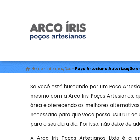
Rod. Mal. Rondon - Tietê - São Paulo / SP
(15) 9
Poço Artesiano Autor
Home
»
Informações
»
Poço Artesiano Autorização e
Se você está buscando por um Poço Artesia
mesmo com a Arco Iris Poços Artesianos,
área e oferecendo as melhores alternativas,
necessário para que você possa usufruir de 
para o seu dia a dia. Por isso, não deixe de a
A Arco Iris Poços Artesianos Ltda é a e