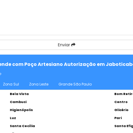
Enviar
atende com Poço Artesiano Autorização em Jaboticab
o
Zona Sul
Zona Leste
Grande São Paulo
Bela Vista
Bom Retir
Cambuci
Centro
Higienópolis
Glicério
Luz
Pari
Santa Cecília
Santa Efi